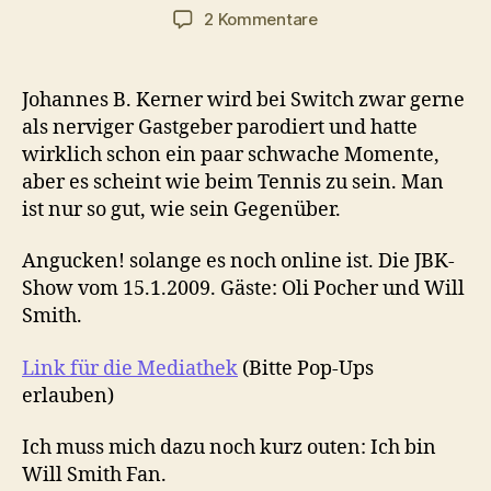
zu
2 Kommentare
Smith
und
Pocher
Johannes B. Kerner wird bei Switch zwar gerne
als nerviger Gastgeber parodiert und hatte
wirklich schon ein paar schwache Momente,
aber es scheint wie beim Tennis zu sein. Man
ist nur so gut, wie sein Gegenüber.
Angucken! solange es noch online ist. Die JBK-
Show vom 15.1.2009. Gäste: Oli Pocher und Will
Smith.
Link für die Mediathek
(Bitte Pop-Ups
erlauben)
Ich muss mich dazu noch kurz outen: Ich bin
Will Smith Fan.