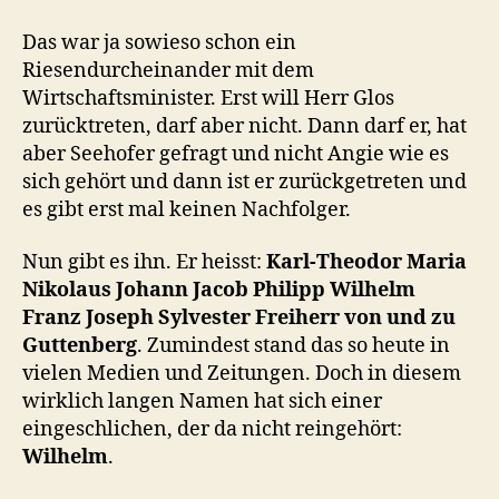
Wirtschaftsminister,
darf
Das war ja sowieso schon ein
ich
Riesendurcheinander mit dem
Wilhelm
Wirtschaftsminister. Erst will Herr Glos
zu
zurücktreten, darf aber nicht. Dann darf er, hat
Ihnen
aber Seehofer gefragt und nicht Angie wie es
sagen?
sich gehört und dann ist er zurückgetreten und
es gibt erst mal keinen Nachfolger.
Nun gibt es ihn. Er heisst:
Karl-Theodor Maria
Nikolaus Johann Jacob Philipp Wilhelm
Franz Joseph Sylvester Freiherr von und zu
Guttenberg
. Zumindest stand das so heute in
vielen Medien und Zeitungen. Doch in diesem
wirklich langen Namen hat sich einer
eingeschlichen, der da nicht reingehört:
Wilhelm
.