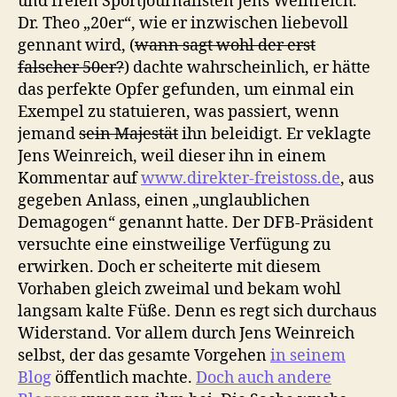
und freien Sportjournalisten Jens Weinreich.
Dr. Theo „20er“, wie er inzwischen liebevoll
gennant wird, (
wann sagt wohl der erst
falscher 50er?
) dachte wahrscheinlich, er hätte
das perfekte Opfer gefunden, um einmal ein
Exempel zu statuieren, was passiert, wenn
jemand
sein Majestät
ihn beleidigt. Er veklagte
Jens Weinreich, weil dieser ihn in einem
Kommentar auf
www.direkter-freistoss.de
, aus
gegeben Anlass, einen „unglaublichen
Demagogen“ genannt hatte. Der DFB-Präsident
versuchte eine einstweilige Verfügung zu
erwirken. Doch er scheiterte mit diesem
Vorhaben gleich zweimal und bekam wohl
langsam kalte Füße. Denn es regt sich durchaus
Widerstand. Vor allem durch Jens Weinreich
selbst, der das gesamte Vorgehen
in seinem
Blog
öffentlich machte.
Doch
auch andere