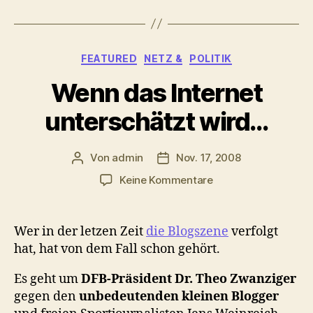
Kategorien
FEATURED
NETZ &
POLITIK
Wenn das Internet
unterschätzt wird…
Von
admin
Nov. 17, 2008
Beitragsautor
Veröffentlichungsdatum
zu
Keine Kommentare
Wenn
das
Internet
Wer in der letzen Zeit
die Blogszene
verfolgt
unterschätzt
hat, hat von dem Fall schon gehört.
wird…
Es geht um
DFB-Präsident Dr. Theo Zwanziger
gegen den
unbedeutenden kleinen Blogger