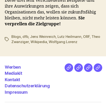
Diese drei sehr verschiedenen Beispiele und
ihre Auswirkungen zeigen, dass sich
Organisationen das, wollen sie zukunftsfähig
bleiben, nicht mehr leisten können.
Sie
verprellen die Zielgruppe!
Blogs
,
dfb
,
Jens Weinreich
,
Lutz Heilmann
,
ORF
,
Theo
Schlagwörter
Zwanziger
,
Wikipedia
,
Wolfgang Lorenz
Werben
Netz
Medien
streamlet
Pod
Mediakit
&
Emp
Kontakt
Datenschutzerklärung
Impressum