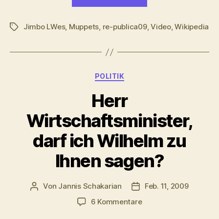
Muppets
Matrix“
Jimbo LWes
,
Muppets
,
re-publica09
,
Video
,
Wikipedia
Schlagwörter
Kategorien
POLITIK
Herr
Wirtschaftsminister,
darf ich Wilhelm zu
Ihnen sagen?
Von
Jannis Schakarian
Feb. 11, 2009
Beitragsautor
Veröffentlichungsdatu
zu
6 Kommentare
Herr