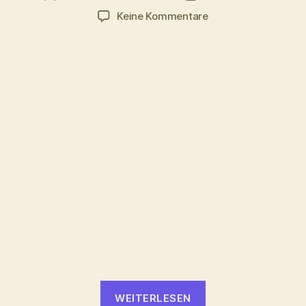
zu
Keine Kommentare
The
Muppets
Matrix
„The
WEITERLESEN