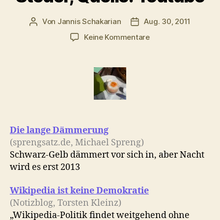
Von
Jannis Schakarian
Aug. 30, 2011
Beitragsautor
Veröffentlichungsdatu
zu
Keine Kommentare
Morgenlinks
mit
Gelb
zu
Schwarz,
Straßenstrich-
Steuer,
Quelle:
Die lange Dämmerung
Youtube
(sprengsatz.de, Michael Spreng)
Schwarz-Gelb dämmert vor sich in, aber Nacht
wird es erst 2013
Wikipedia ist keine Demokratie
(Notizblog, Torsten Kleinz)
„Wikipedia-Politik findet weitgehend ohne