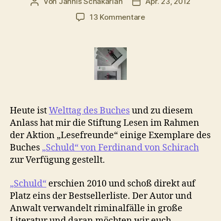
Von
Jannis Schakarian
Apr. 23, 2012
Beitragsautor
Veröffentlichungsdatu
zu
13 Kommentare
Verlosung:
5x
Ferdinand
von
Schirach
„Schuld“
Heute ist
Welttag des Buches
und zu diesem
Anlass hat mir die Stiftung Lesen im Rahmen
der Aktion „Lesefreunde“ einige Exemplare des
Buches
„Schuld“ von Ferdinand von Schirach
zur Verfügung gestellt.
„Schuld“
erschien 2010 und schoß direkt auf
Platz eins der Bestsellerliste. Der Autor und
Anwalt verwandelt riminalfälle in große
Literatur und daran möchten wir euch