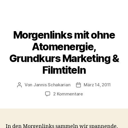
Morgenlinks mit ohne
Atomenergie,
Grundkurs Marketing &
Filmtiteln
Von
Jannis Schakarian
März 14, 2011
Beitragsautor
Veröffentlichungsdatu
zu
2 Kommentare
Morgenlinks
mit
ohne
Atomenergie,
Grundkurs
In den Morgenlinks sammeln wir spannende,