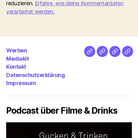
reduzieren.
Erfahre, wie deine Kommentardaten
verarbeitet werden.
Werben
Netz
Medien
streamlet
Pod
Mediakit
&
Emp
Kontakt
Datenschutzerklärung
Impressum
Podcast über Filme & Drinks