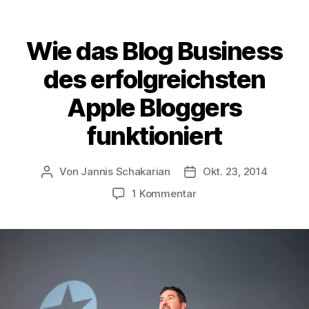
Wie das Blog Business
des erfolgreichsten
Apple Bloggers
funktioniert
Von
Jannis Schakarian
Okt. 23, 2014
Beitragsautor
Veröffentlichungsdatu
zu
1 Kommentar
Wie
das
Blog
Business
des
erfolgreichsten
Apple