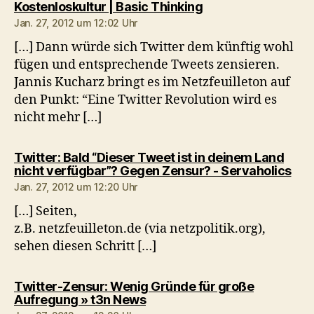
sagt:
Kostenloskultur | Basic Thinking
Jan. 27, 2012 um 12:02 Uhr
[…] Dann würde sich Twitter dem künftig wohl
fügen und entsprechende Tweets zensieren.
Jannis Kucharz bringt es im Netzfeuilleton auf
den Punkt: “Eine Twitter Revolution wird es
nicht mehr […]
Twitter: Bald “Dieser Tweet ist in deinem Land
sag
nicht verfügbar”? Gegen Zensur? - Servaholics
Jan. 27, 2012 um 12:20 Uhr
[…] Seiten,
z.B. netzfeuilleton.de (via netzpolitik.org),
sehen diesen Schritt […]
Twitter-Zensur: Wenig Gründe für große
sagt:
Aufregung » t3n News