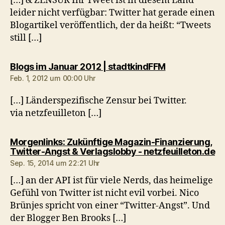
[…] & ZENSUR Ihr Tweet ist in diesem Land
leider nicht verfügbar: Twitter hat gerade einen
Blogartikel veröffentlich, der da heißt: “Tweets
still […]
sagt:
Blogs im Januar 2012 | stadtkindFFM
Feb. 1, 2012 um 00:00 Uhr
[…] Länderspezifische Zensur bei Twitter.
via netzfeuilleton […]
Morgenlinks: Zukünftige Magazin-Finanzierung,
sa
Twitter-Angst & Verlagslobby - netzfeuilleton.de
Sep. 15, 2014 um 22:21 Uhr
[…] an der API ist für viele Nerds, das heimelige
Gefühl von Twitter ist nicht evil vorbei. Nico
Brünjes spricht von einer “Twitter-Angst”. Und
der Blogger Ben Brooks […]