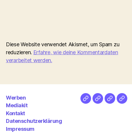
Diese Website verwendet Akismet, um Spam zu
reduzieren.
Erfahre, wie deine Kommentardaten
verarbeitet werden.
Werben
Netz
Medien
streamlet
Pod
Mediakit
&
Emp
Kontakt
Datenschutzerklärung
Impressum