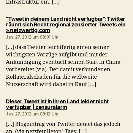
Infrastruktur ein. […]
“Tweet in deinem Land nicht verfügbar”: Twitter
räumt sich Recht regional zensierter Tweets ein
sagt:
» netzwertig.com
Jan. 27, 2012 um 08:01 Uhr
[…] dass Twitter leichtfertig einen seiner
wichtigsten Vorzüge aufgibt und mit der
Ankündigung eventuell seinen Start in China
vorbereitet (via). Der damit verbundenen
Kollateralschaden für die weltweite
Nutzerschaft wird dabei in Kauf […]
Dieser Tweet ist in Ihren Land leider nicht
sagt:
verfügbar | zensuralarm
Jan. 27, 2012 um 08:12 Uhr
[…] Blogeintrag von Twitter deutet das jedoch
an. (via netzfeuilleton) Tags: […]