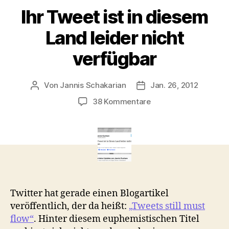
Ihr Tweet ist in diesem
Land leider nicht
verfügbar
Von
Jannis Schakarian
Jan. 26, 2012
Beitragsautor
Veröffentlichungsdatu
zu
38 Kommentare
Ihr
Tweet
ist
in
diesem
Land
leider
nicht
Twitter hat gerade einen Blogartikel
verfügbar
veröffentlich, der da heißt:
„Tweets still must
flow“
. Hinter diesem euphemistischen Titel