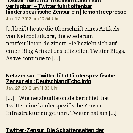
“Dieser Tweet ist in deinem Land nicht
verfügbar” – Twitter führt offenbar
sa
länderspezifische Zensur ein | lemontreepresse
Jan. 27, 2012 um 10:54 Uhr
[…] heißt heute die Überschrift eines Artikels
von Netzpolitik.org, die wiederum
netzfeuilleton.de zitiert. Sie bezieht sich auf
einen Blog Artikel des offiziellen Twitter Blogs.
As we continue to […]
Netzzensur: Twitter führt länderspezifische
sagt:
Zensur ein : DeutschlandEcho.info
Jan. 27, 2012 um 11:33 Uhr
[…] – Wie netzfeuilleton.de berichtet, hat
Twitter eine länderspezifische Zensur-
Infrastruktur eingeführt. Twitter hat am […]
Twitter-Zensur: Die Schattenseiten der