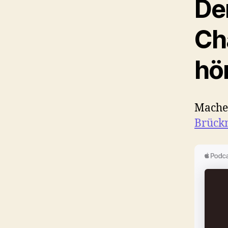
De
Ch
hö
Mache
Brück