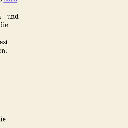
.
n – und
die
ast
en.
ie