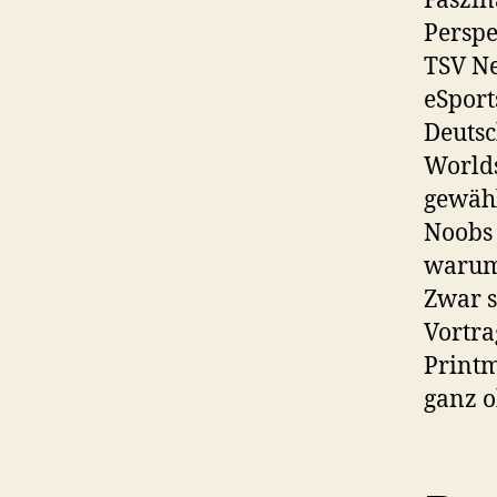
Faszin
Perspe
TSV Ne
eSport
Deutsc
Worlds
gewähl
Noobs
warum 
Zwar s
Vortra
Printm
ganz o