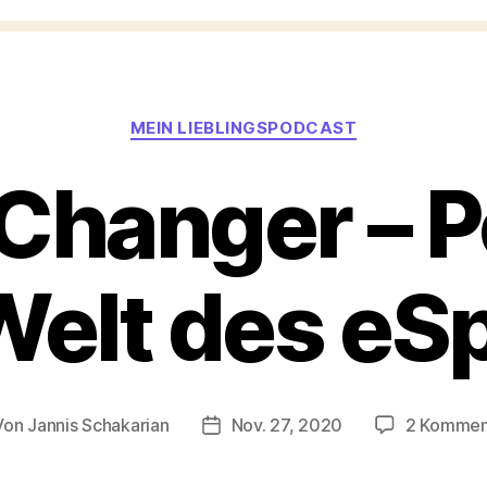
Kategorien
MEIN LIEBLINGSPODCAST
hanger – Po
Welt des eS
Von
Jannis Schakarian
Nov. 27, 2020
2 Kommen
tragsautor
Veröffentlichungsdatum