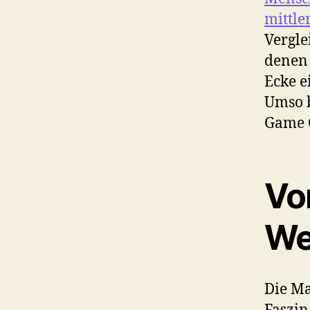
mittle
Vergle
denen 
Ecke e
Umso b
Game C
Vo
We
Die Ma