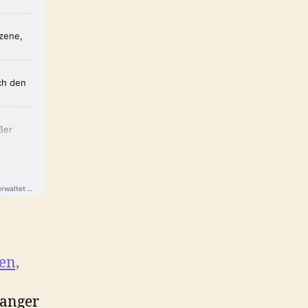
en,
hanger