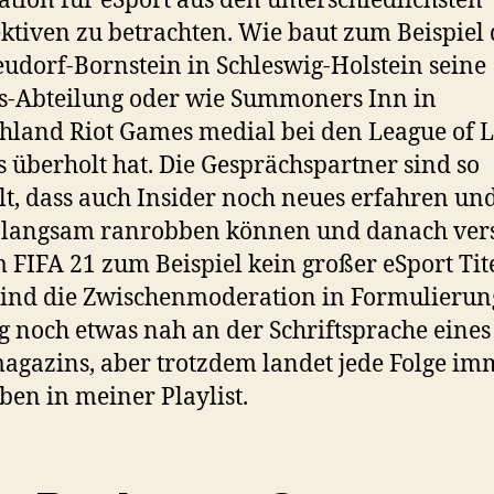
ation für eSport aus den unterschiedlichsten
ktiven zu betrachten. Wie baut zum Beispiel 
udorf-Bornstein in Schleswig-Holstein seine
s-Abteilung oder wie Summoners Inn in
hland Riot Games medial bei den League of 
 überholt hat. Die Gesprächspartner sind so
t, dass auch Insider noch neues erfahren und
 langsam ranrobben können und danach vers
FIFA 21 zum Beispiel kein großer eSport Titel
ind die Zwischenmoderation in Formulierun
g noch etwas nah an der Schriftsprache eines
agazins, aber trotzdem landet jede Folge im
ben in meiner Playlist.