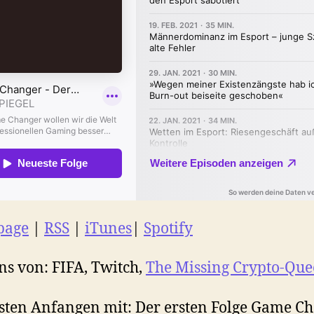
page
|
RSS
|
iTunes
|
Spotify
ns von: FIFA, Twitch,
The Missing Crypto-Que
ten Anfangen mit: Der ersten Folge Game C