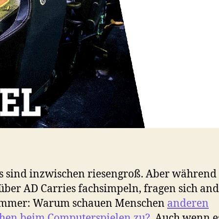
s sind inzwischen riesengroß. Aber während 
über AD Carries fachsimpeln, fragen sich an
immer: Warum schauen Menschen
anderen
hen beim Computerspielen zu?
. Auch wenn 