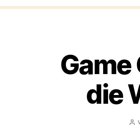
Game C
die 
Bei