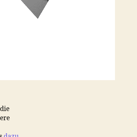
die
dere
es
dazu