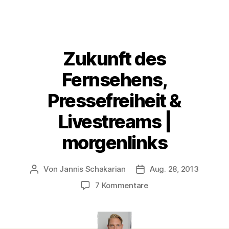
Zukunft des
Fernsehens,
Pressefreiheit &
Livestreams |
morgenlinks
Von
Jannis Schakarian
Aug. 28, 2013
Beitragsautor
Veröffentlichungsdatum
zu
7 Kommentare
Zukunft
des
Fernsehens,