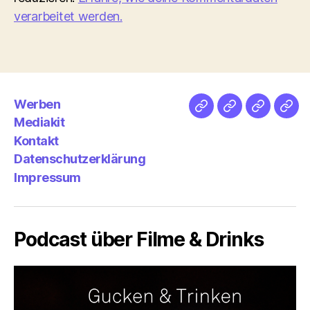
verarbeitet werden.
Werben
Netz
Medien
streamlet
Pod
Mediakit
&
Emp
Kontakt
Datenschutzerklärung
Impressum
Podcast über Filme & Drinks