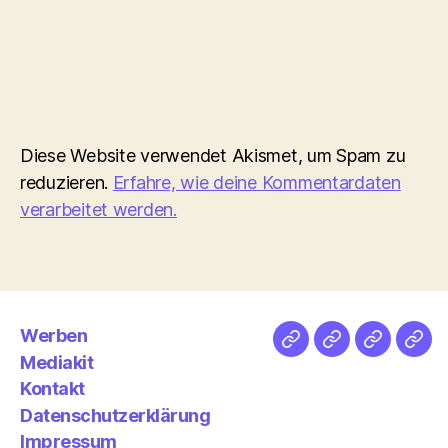
Diese Website verwendet Akismet, um Spam zu
reduzieren.
Erfahre, wie deine Kommentardaten
verarbeitet werden.
Werben
Netz
Medien
streamlet
Pod
Mediakit
&
Emp
Kontakt
Datenschutzerklärung
Impressum