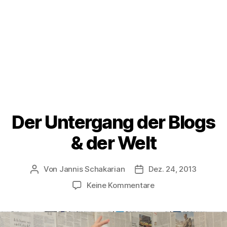
Der Untergang der Blogs
& der Welt
Von
Jannis Schakarian
Dez. 24, 2013
Beitragsautor
Veröffentlichungsdatu
zu
Keine Kommentare
Der
Untergang
der