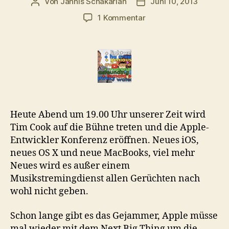
Von
Jannis Schakarian
Juni 10, 2013
Beitragsautor
Veröffentlichungsdatu
zu
1 Kommentar
The
next
iPhone
Level
Disruption
Heute Abend um 19.00 Uhr unserer Zeit wird
Tim Cook auf die Bühne treten und die Apple-
Entwickler Konferenz eröffnen. Neues iOS,
neues OS X und neue MacBooks, viel mehr
Neues wird es außer einem
Musikstremingdienst allen Gerüchten nach
wohl nicht geben.
Schon lange gibt es das Gejammer, Apple müsse
mal wieder mit dem Next Big Thing um die