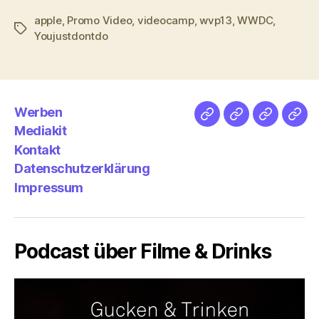
apple
,
Promo Video
,
videocamp
,
wvp13
,
WWDC
,
Schlagwörter
Youjustdontdo
Werben
Netz
Medien
streamlet
Pod
Mediakit
&
Emp
Kontakt
Datenschutzerklärung
Impressum
Podcast über Filme & Drinks