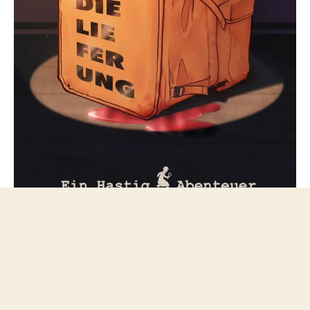
Folge mir bei Mastodon
© 2026
netzfeuilleton.de
Nach oben
↑