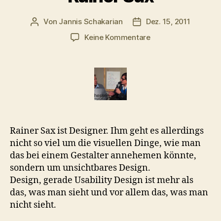
Von
Jannis Schakarian
Dez. 15, 2011
Beitragsautor
Veröffentlichungsdatu
zu
Keine Kommentare
Das
Unsichtbare
gestalten
–
Interview
mit
Rainer
Sax
Rainer Sax ist Designer. Ihm geht es allerdings
nicht so viel um die visuellen Dinge, wie man
das bei einem Gestalter annehemen könnte,
sondern um unsichtbares Design.
Design, gerade Usability Design ist mehr als
das, was man sieht und vor allem das, was man
nicht sieht.