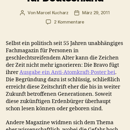
Von
Marcel Kucharz
März 29, 2011
Beitragsautor
Veröffentlichungsdatum
zu
2 Kommentare
Experten
allein
auf
Selbst ein politisch seit 55 Jahren unabhängiges
weiter
Fachmagazin für Personen in
Flur:
geschlechtsreifendem Alter kann die Zeichen
Mehr
der Zeit nicht mehr ignorieren: Die Bravo fügt
AKWs
ihrer
Ausgabe ein Anti-Atomkraft-Poster bei
.
für
Die Begründung dazu ist schlüssig, schließlich
Deutschland
erreicht diese Zeitschrift eher die bis in weiter
Zukunft betroffenen Generationen. Soweit
diese zukünftigen Erdenbürger überhaupt
schon lesen können oder geboren sind.
Andere Magazine widmen sich dem Thema
eher wissenschaftlich, wobei die Gefahr hoch