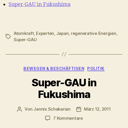
Super-GAU in Fukushima
Atomkraft
,
Experten
,
Japan
,
regenerative Energien
,
Schlagwörter
Super-GAU
Kategorien
BEWEGEN & BESCHÄFTIGEN
POLITIK
Super-GAU in
Fukushima
Von
Jannis Schakarian
März 12, 2011
Beitragsautor
Veröffentlichungsdatu
zu
7 Kommentare
Super-