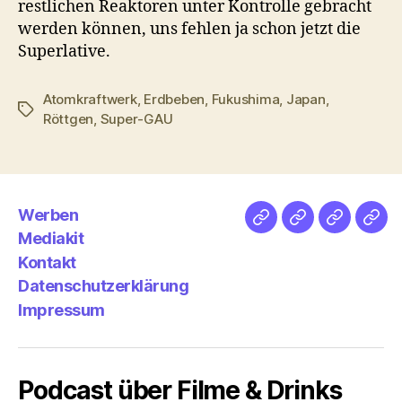
restlichen Reaktoren unter Kontrolle gebracht
werden können, uns fehlen ja schon jetzt die
Superlative.
Atomkraftwerk
,
Erdbeben
,
Fukushima
,
Japan
,
Schlagwörter
Röttgen
,
Super-GAU
Werben
Netz
Medien
streamlet
Pod
Mediakit
&
Emp
Kontakt
Datenschutzerklärung
Impressum
Podcast über Filme & Drinks