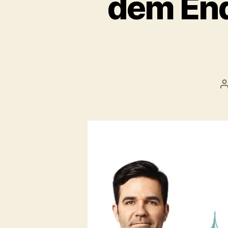
dem End
B