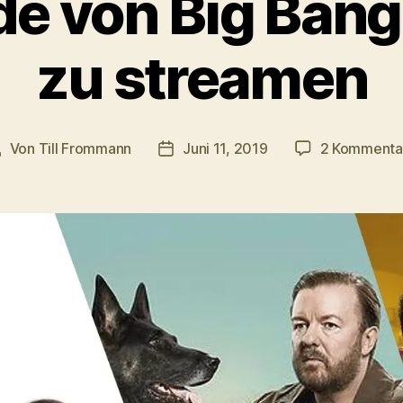
e von Big Bang
zu streamen
Von
Till Frommann
Juni 11, 2019
2 Kommenta
eitragsautor
Veröffentlichungsdatum