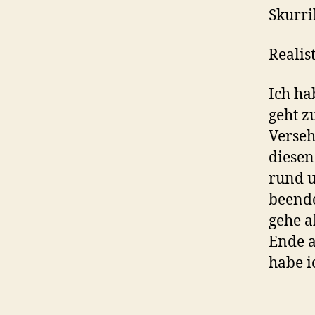
Skurri
Realist
Ich ha
geht z
Verseh
diesen
rund u
beende
gehe a
Ende a
habe i