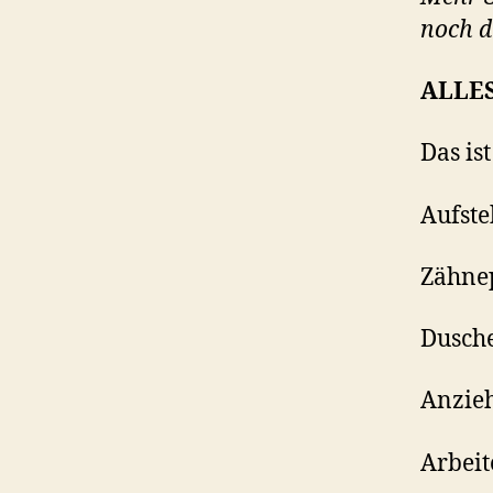
noch d
ALLES
Das ist
Aufste
Zähne
Dusch
Anzie
Arbeit