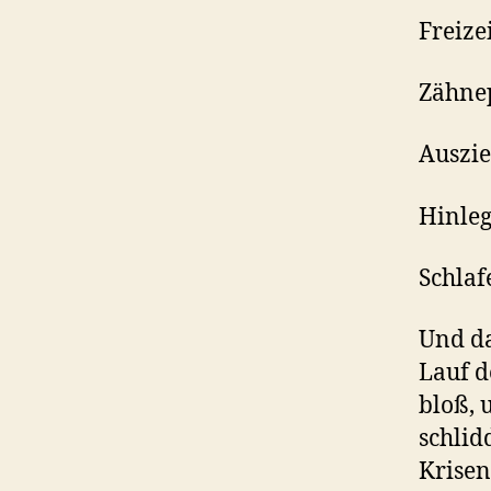
Freizei
Zähne
Auszie
Hinleg
Schlaf
Und da
Lauf d
bloß, 
schlid
Krisen