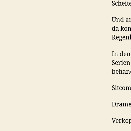
Scheit
Und am
da ko
Regen
In den
Serien
behand
Sitcom
Drame
Verkop