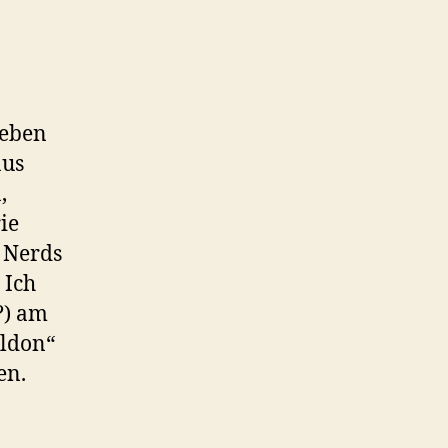
 eben
aus
,
ie
 Nerds
 Ich
?) am
eldon“
en.