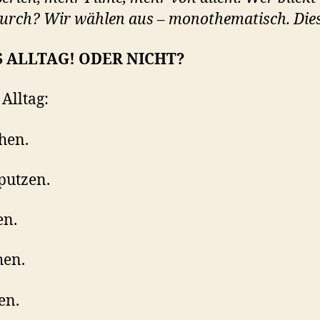
urch? Wir wählen aus – monothematisch. Die
 ALLTAG! ODER NICHT?
 Alltag:
hen.
putzen.
en.
hen.
en.