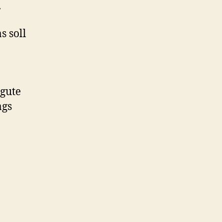
.
 soll
 gute
ags