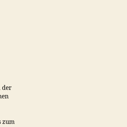
 der
hen
es zum