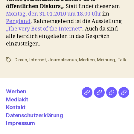
öffentlichen Diskurs
„. Statt findet dieser am
Montag, den 31.01.2010 um 18.00 Uhr
im
Pengland
. Rahmengebend ist die Ausstellung
„The very Best of the Internet“
. Auch da sind
alle herzlich eingeladen in das Gespräch
einzusteigen.
Dioxin
,
Internet
,
Journalismus
,
Medien
,
Meinung
,
Talk
Schlagwörter
Werben
Netz
Medien
streamlet
Pod
Mediakit
&
Emp
Kontakt
Datenschutzerklärung
Impressum