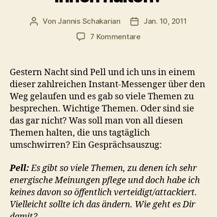
Von
Jannis Schakarian
Jan. 10, 2011
Beitragsautor
Veröffentlichungsdatu
zu
7 Kommentare
Es
gibt
so
Gestern Nacht sind Pell und ich uns in einem
viele
dieser zahlreichen Instant-Messenger über den
Themen,
Weg gelaufen und es gab so viele Themen zu
aber
besprechen. Wichtige Themen. Oder sind sie
was
das gar nicht? Was soll man von all diesen
soll
Themen halten, die uns tagtäglich
ich
von
umschwirren? Ein Gesprächsauszug:
ihnen
halten?
Pell:
Es gibt so viele Themen, zu denen ich sehr
energische Meinungen pflege und doch habe ich
keines davon so öffentlich verteidigt/attackiert.
Vielleicht sollte ich das ändern. Wie geht es Dir
damit?