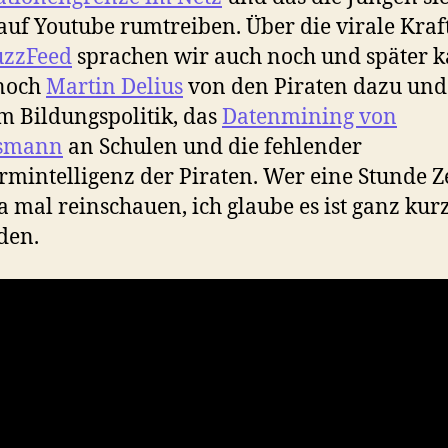
auf Youtube rumtreiben. Über die virale Kraf
uzzFeed
sprachen wir auch noch und später 
noch
Martin Delius
von den Piraten dazu und
m Bildungspolitik, das
Datenmining von
lsmann
an Schulen und die fehlender
mintelligenz der Piraten. Wer eine Stunde Ze
a mal reinschauen, ich glaube es ist ganz kur
den.