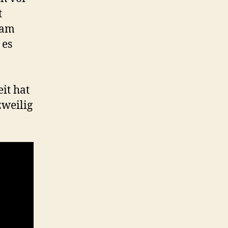
t
kam
 es
it hat
zweilig