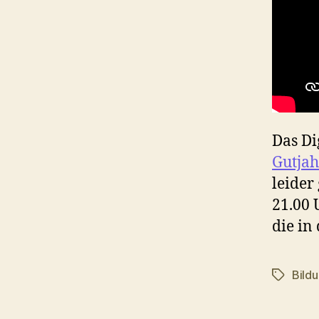
Das Di
Gutjah
leider
21.00 
die in
Bildu
Schlagwö