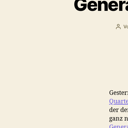
Genera
V
Beit
Gester
Quarte
der de
ganz n
Gener