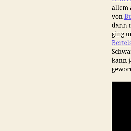
allem 
von
B
dann 
ging u
Berte
Schwar
kann j
gewor