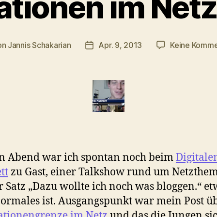
tionen im Netz
on
Jannis Schakarian
Apr. 9, 2013
Keine Komme
ragsautor
Veröffentlichungsdatum
n Abend war ich spontan noch beim
Digitale
tt
zu Gast, einer Talkshow rund um Netzthem
r Satz „Dazu wollte ich noch was bloggen.“ et
ormales ist. Ausgangspunkt war mein Post ü
ationengrenze im Netz
und das die Jungen si