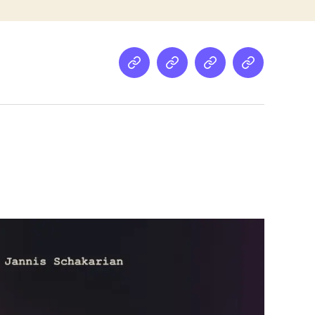
Netz
Medien
streamletter
Podcast
&
Empfehlung