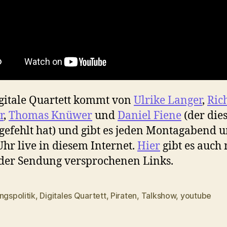
gitale Quartett kommt von
Ulrike Langer
,
Ric
r
,
Thomas Knüwer
und
Daniel Fiene
(der die
 gefehlt hat) und gibt es jeden Montagabend 
Uhr live in diesem Internet.
Hier
gibt es auch
 der Sendung versprochenen Links.
ngspolitik
,
Digitales Quartett
,
Piraten
,
Talkshow
,
youtube
rter