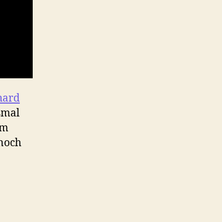
hard
smal
um
 noch