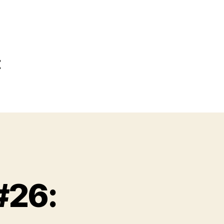
t
#26: