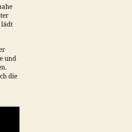
inahe
ter
lädt
er
te und
en.
ch die