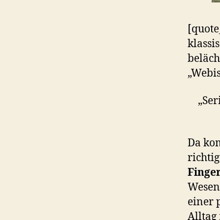
[quote
klassi
beläch
„Webis
„Ser
Da ko
richti
Finge
Wesen 
einer 
Alltag