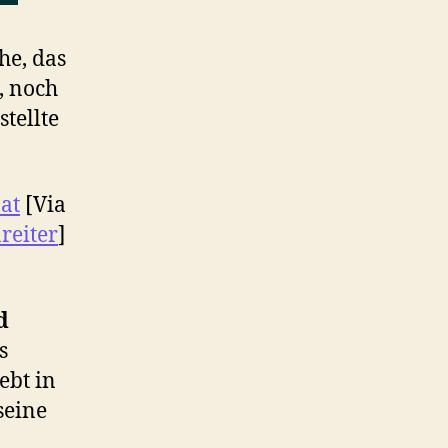
he, das
, noch
tellte
.at
[Via
reiter
]
d
s
ebt in
seine