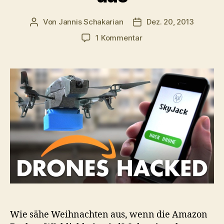
Von
Jannis Schakarian
Dez. 20, 2013
Beitragsautor
Veröffentlichungsdatu
zu
1 Kommentar
So
sähe
Weihnachten
mit
der
Amazon
Drohne
aus
Wie sähe Weihnachten aus, wenn die Amazon