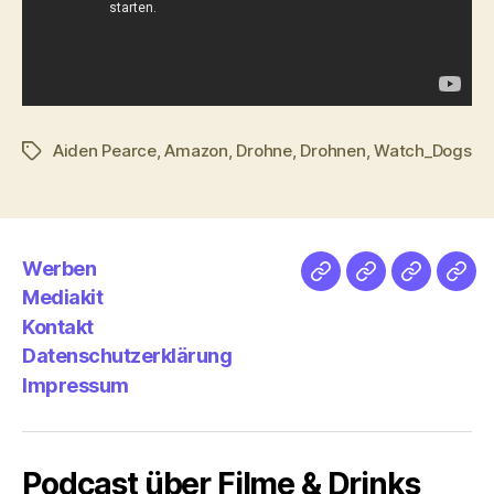
Aiden Pearce
,
Amazon
,
Drohne
,
Drohnen
,
Watch_Dogs
Schlagwörter
Werben
Netz
Medien
streamlet
Pod
Mediakit
&
Emp
Kontakt
Datenschutzerklärung
Impressum
Podcast über Filme & Drinks