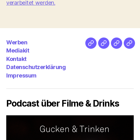
verarbeitet werden.
Werben
Netz
Medien
streamlet
Pod
Mediakit
&
Emp
Kontakt
Datenschutzerklärung
Impressum
Podcast über Filme & Drinks