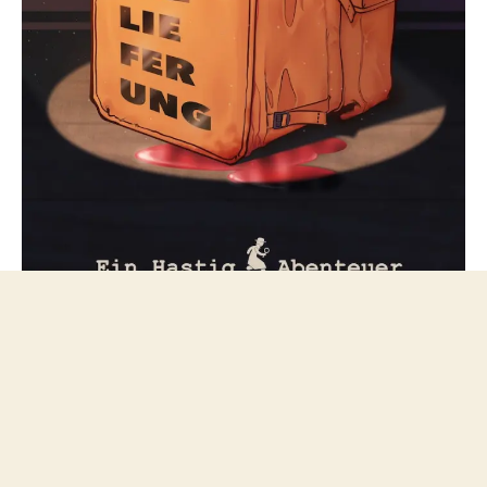
Folge mir bei Mastodon
© 2026
netzfeuilleton.de
Nach oben
↑