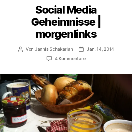
Social Media
Geheimnisse |
morgenlinks
Von
Jannis Schakarian
Jan. 14, 2014
Beitragsautor
Veröffentlichungsdatu
zu
4 Kommentare
Social
Media
Geheimnisse
|
morgenlinks