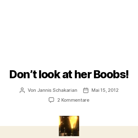
Don’t look at her Boobs!
Von
Jannis Schakarian
Mai 15, 2012
Beitragsautor
Veröffentlichungsdatu
zu
2 Kommentare
Don’t
look
at
her
Boobs!