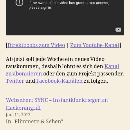
[
Direktboobs zum Video
|
Zum Youtube-Kanal
]
Ab jetzt soll jede Woche ein neues Video
rauskommen, deshalb lohnt es sich den
Kanal
zu abonnieren
oder den zum Projekt passenden
Twitter
und
Facebook-Kanälen
zu folgen.
Websehen: SYNC – Instantklonkrieger im
Hackerangriff
Juni 11, 2012
In "Flimmern & Sehen"