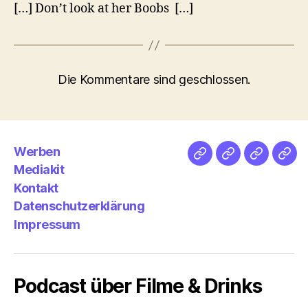
[…] Don’t look at her Boobs […]
Die Kommentare sind geschlossen.
Werben
Netz
Medien
streamlet
Pod
Mediakit
&
Emp
Kontakt
Datenschutzerklärung
Impressum
Podcast über Filme & Drinks