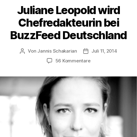
Juliane Leopold wird
Chefredakteurin bei
BuzzFeed Deutschland
Von
Jannis Schakarian
Juli 11, 2014
Beitragsautor
Veröffentlichungsdatu
zu
56 Kommentare
Juliane
Leopold
wird
Chefredakteurin
bei
BuzzFeed
Deutschland