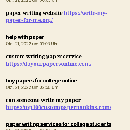
Okt. 21, 2022 um 00:05 Uhr
paper writing website
https://write-my-
paper-for-me.org/
sagt:
help with paper
Okt. 21, 2022 um 01:08 Uhr
custom writing paper service
https://doyourpapersonline.com/
sagt:
buy papers for college online
Okt. 21, 2022 um 02:50 Uhr
can someone write my paper
https://top100custompapernapkins.com/
sagt:
paper writing services for college students