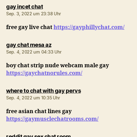
sagt:
gay incet chat
Sep. 3, 2022 um 23:38 Uhr
free gay live chat
https://gayphillychat.com/
sagt:
gay chat mesa az
Sep. 4, 2022 um 04:33 Uhr
boy chat strip nude webcam male gay
https://gaychatnorules.com/
sagt:
where to chat with gay pervs
Sep. 4, 2022 um 10:35 Uhr
free asian chat lines gay
https://gaymusclechatrooms.com/
sagt:
reddit gay sex chat room