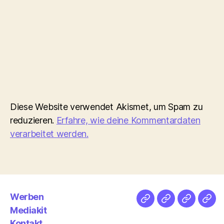
Diese Website verwendet Akismet, um Spam zu
reduzieren.
Erfahre, wie deine Kommentardaten
verarbeitet werden.
Werben
Netz
Medien
streamlet
Pod
Mediakit
&
Emp
Kontakt