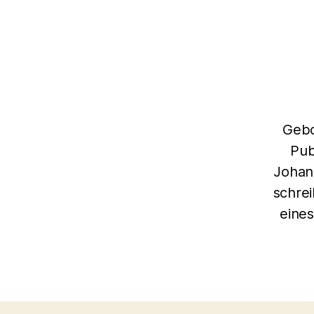
Gebo
Pub
Johann
schrei
eine