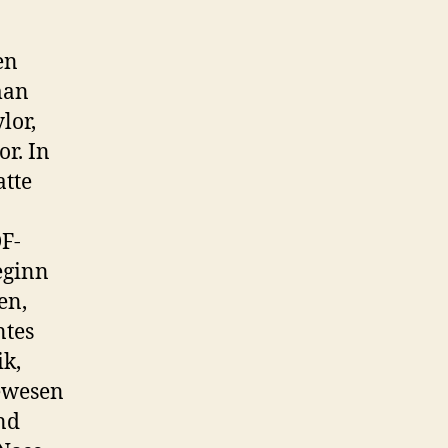
en
man
lor,
or. In
atte
DF-
Beginn
en,
ntes
ik,
ewesen
nd