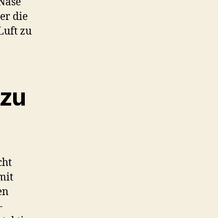
 Nase
er die
Luft zu
 zu
cht
mit
en
-