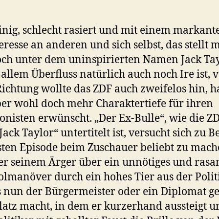
nig, schlecht rasiert und mit einem markant
eresse an anderen und sich selbst, das stellt 
och unter dem uninspirierten Namen Jack Tay
 allem Überfluss natürlich auch noch Ire ist, v
Richtung wollte das ZDF auch zweifelos hin, h
ber wohl doch mehr Charaktertiefe für ihren
onisten erwünscht. „Der Ex-Bulle“, wie die Z
Jack Taylor“ untertitelt ist, versucht sich zu 
sten Episode beim Zuschauer beliebt zu mach
r seinem Ärger über ein unnötiges und rasa
lmanöver durch ein hohes Tier aus der Polit
 nun der Bürgermeister oder ein Diplomat g
Platz macht, in dem er kurzerhand aussteigt u