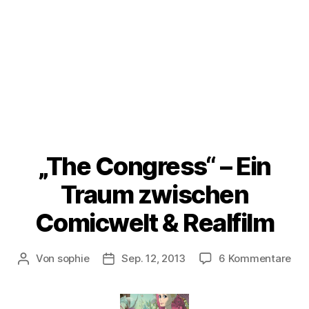
„The Congress“ – Ein
Traum zwischen
Comicwelt & Realfilm
zu
Von
sophie
Sep. 12, 2013
6 Kommentare
Beitragsautor
Veröffentlichungsdatum
„Th
Con
–