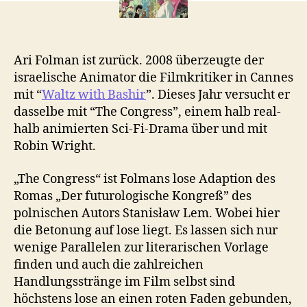
Ein
Tr
zwi
Com
Ari Folman ist zurück. 2008 überzeugte der
&
israelische Animator die Filmkritiker in Cannes
Rea
mit “
Waltz with Bashir
”. Dieses Jahr versucht er
dasselbe mit “The Congress”, einem halb real-
halb animierten Sci-Fi-Drama über und mit
Robin Wright.
„The Congress“ ist Folmans lose Adaption des
Romas „Der futurologische Kongreß” des
polnischen Autors Stanisław Lem. Wobei hier
die Betonung auf lose liegt. Es lassen sich nur
wenige Parallelen zur literarischen Vorlage
finden und auch die zahlreichen
Handlungsstränge im Film selbst sind
höchstens lose an einen roten Faden gebunden,