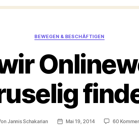
Kategorien
BEWEGEN & BESCHÄFTIGEN
wir Online
ruselig find
Von
Jannis Schakarian
Mai 19, 2014
60 Kommen
tragsautor
Veröffentlichungsdatum