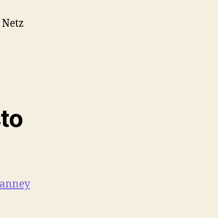
 Netz
to
anney