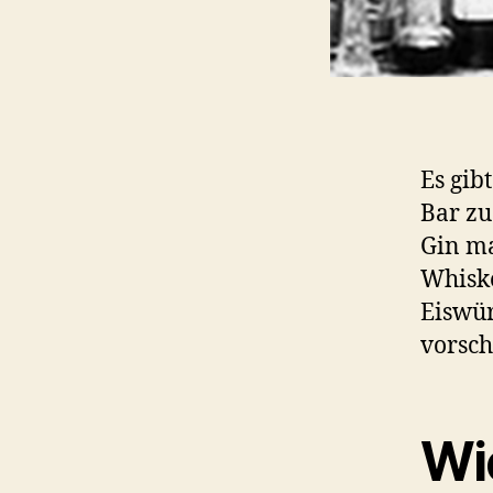
Es gib
Bar zu
Gin ma
Whiske
Eiswür
vorsch
Wie