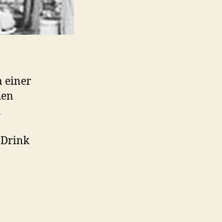
n einer
hen
n
 Drink