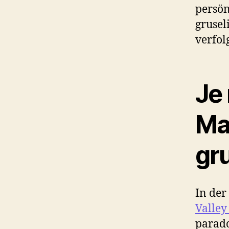
persön
grusel
verfol
Je
Ma
gr
In der
Valley
parado