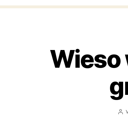
Wieso 
g
Bei