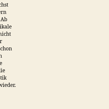
chst
ern
 Ab
ikale
nicht
r
schon
n
e
die
tik
wieder.