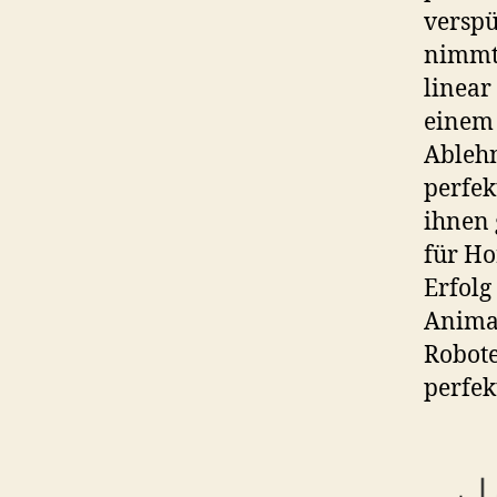
verspü
nimmt
linear
einem 
Ablehn
perfek
ihnen 
für Ho
Erfolg
Animat
Robote
perfek