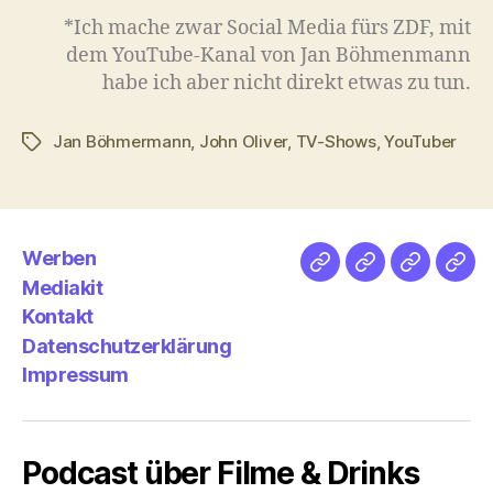
*Ich mache zwar Social Media fürs ZDF, mit
dem YouTube-Kanal von Jan Böhmenmann
habe ich aber nicht direkt etwas zu tun.
Jan Böhmermann
,
John Oliver
,
TV-Shows
,
YouTuber
Schlagwörter
Werben
Netz
Medien
streamlet
Pod
Mediakit
&
Emp
Kontakt
Datenschutzerklärung
Impressum
Podcast über Filme & Drinks