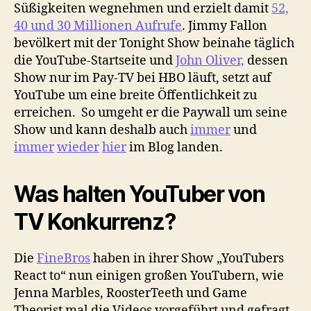
Süßigkeiten wegnehmen und erzielt damit
52,
40 und 30 Millionen Aufrufe
. Jimmy Fallon
bevölkert mit der Tonight Show beinahe täglich
die YouTube-Startseite und
John Oliver,
dessen
Show nur im Pay-TV bei HBO läuft, setzt auf
YouTube um eine breite Öffentlichkeit zu
erreichen. So umgeht er die Paywall um seine
Show und kann deshalb auch
immer
und
immer
wieder
hier
im Blog landen.
Was halten YouTuber von
TV Konkurrenz?
Die
FineBros
haben in ihrer Show „YouTubers
React to“ nun einigen großen YouTubern, wie
Jenna Marbles, RoosterTeeth und Game
Theorist mal die Videos vorgeführt und gefragt,