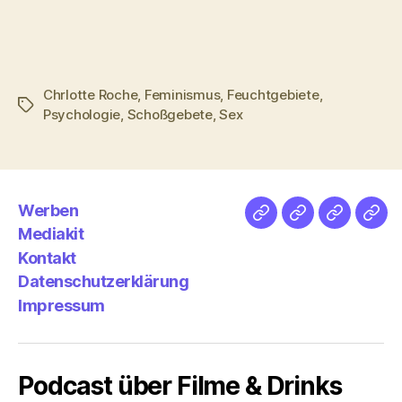
Chrlotte Roche
,
Feminismus
,
Feuchtgebiete
,
Schlagwörter
Psychologie
,
Schoßgebete
,
Sex
Werben
Netz
Medien
streamlet
Pod
Mediakit
&
Emp
Kontakt
Datenschutzerklärung
Impressum
Podcast über Filme & Drinks