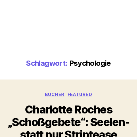
Schlagwort:
Psychologie
Kategorien
BÜCHER
FEATURED
Charlotte Roches
„Schoßgebete“: Seelen-
statt nur Striptease