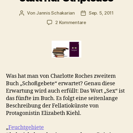
Von
Jannis Schakarian
Sep. 5, 2011
Beitragsautor
Veröffentlichungsdatu
zu
2 Kommentare
Charlotte
Roches
„Schoßgebete“:
Seelen-
statt
nur
Striptease
Was hat man von Charlotte Roches zweitem
Buch „Schoßgebete“ erwartet? Genau diese
Erwartung wird auch erfüllt: Das Wort „Sex“ ist
das fünfte im Buch. Es folgt eine seitenlange
Beschreibung der Fellatiokünste von
Protagonistin Elizabeth Kiehl.
„
Feuchtgebiete