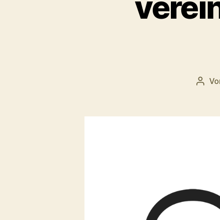
verei
Vo
Beitr