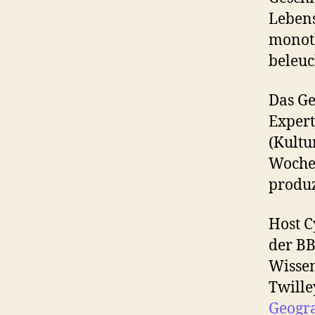
Lebens
monoth
beleuc
Das Ge
Expert
(Kultu
Wochen
produz
Host C
der BB
Wissen
Twille
Geogr