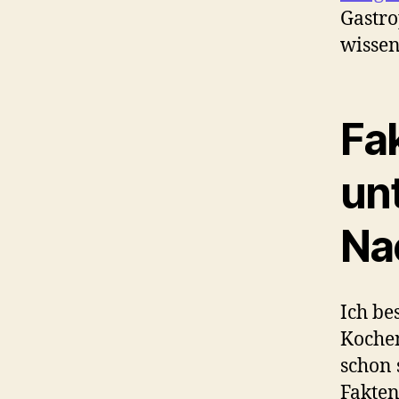
Gastro
wissen
Fa
un
Na
Ich be
Koche
schon 
Fakten