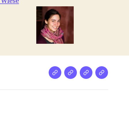
 Wiese
Netz
Medien
streamletter
Podcast
&
Empfehlung