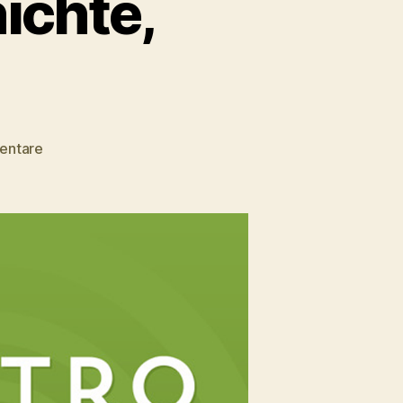
ichte,
zu
entare
Gastropod
–
3
Leidenschaften
vereint:
Essen,
Geschichte,
Wissenschaft