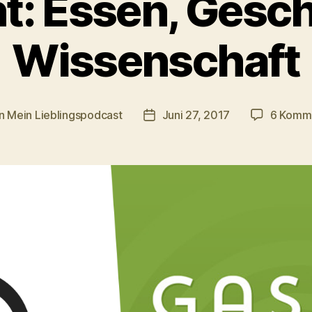
nt: Essen, Gesch
Wissenschaft
n
Mein Lieblingspodcast
Juni 27, 2017
6 Komm
agsautor
Veröffentlichungsdatum