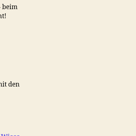
– beim
nt!
mit den