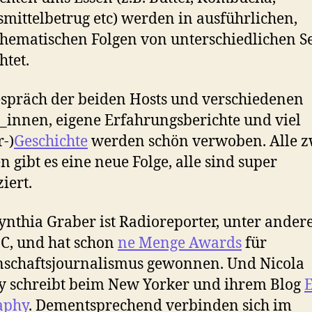
mittelbetrug etc) werden in ausführlichen,
ematischen Folgen von unterschiedlichen S
htet.
spräch der beiden Hosts und verschiedenen
_innen, eigene Erfahrungsberichte und viel
r-)
Geschichte
werden schön verwoben. Alle z
 gibt es eine neue Folge, alle sind super
iert.
ynthia Graber ist Radioreporter, unter ander
C, und hat schon
ne Menge Awards
für
schaftsjournalismus gewonnen. Und Nicola
y schreibt beim New Yorker und ihrem Blog
E
aphy
. Dementsprechend verbinden sich im