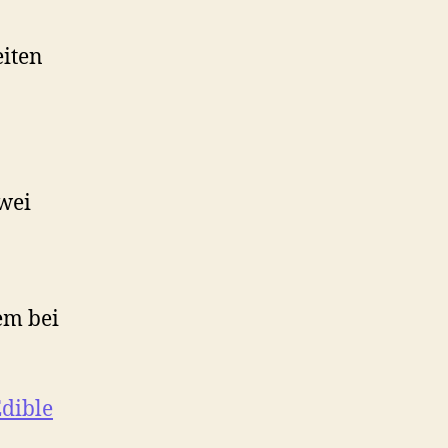
eiten
wei
em bei
dible