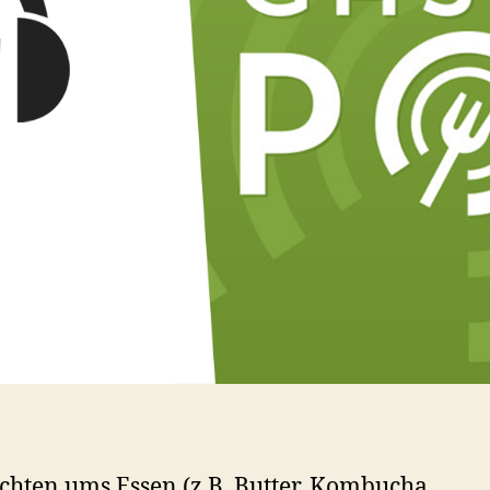
chten ums Essen (z.B. Butter, Kombucha,