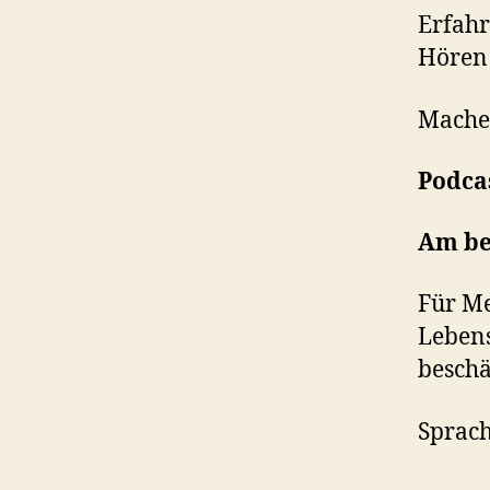
Erfahr
Hören 
Macher
Podca
Am be
Für Me
Lebens
beschä
Sprac