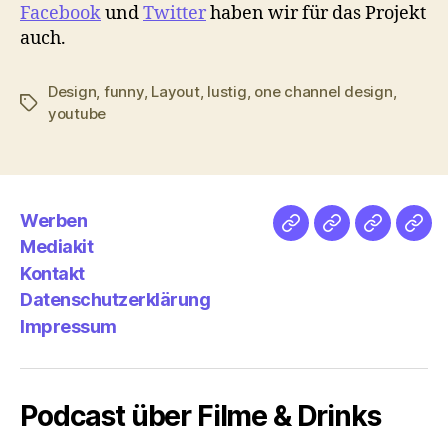
Facebook
und
Twitter
haben wir für das Projekt
auch.
Design
,
funny
,
Layout
,
lustig
,
one channel design
,
Schlagwörter
youtube
Werben
Netz
Medien
streamlet
Pod
Mediakit
&
Emp
Kontakt
Datenschutzerklärung
Impressum
Podcast über Filme & Drinks