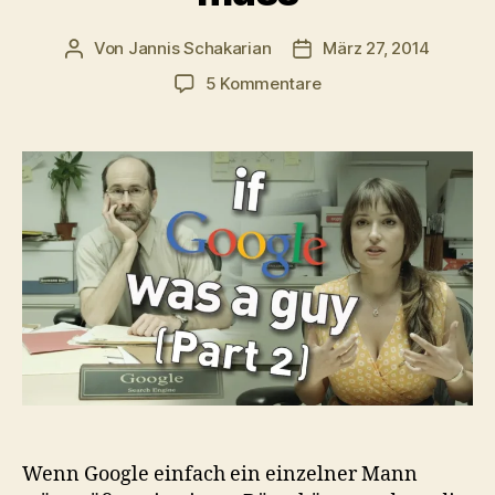
Von
Jannis Schakarian
März 27, 2014
Beitragsautor
Veröffentlichungsdatum
zu
5 Kommentare
Was
Google
sich
den
ganzen
Tag
anhören
muss
Wenn Google einfach ein einzelner Mann