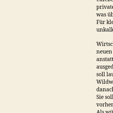
privat
was üb
Für kl
unkalk
Wirtsc
neuen
anstat
ausge
soll l
Wildwu
danach
Sie so
vorher
Als wü