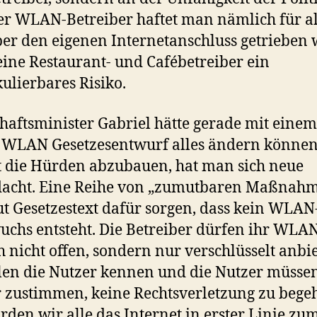
er WLAN-Betreiber haftet man nämlich für al
er den eigenen Internetanschluss getrieben 
eine Restaurant- und Cafébetreiber ein
ulierbares Risiko.
haftsminister Gabriel hätte gerade mit einem
 WLAN Gesetzesentwurf alles ändern können
t die Hürden abzubauen, hat man sich neue
dacht. Eine Reihe von „zumutbaren Maßnah
aut Gesetzestext dafür sorgen, dass kein WLAN
chs entsteht. Die Betreiber dürfen ihr WLA
 nicht offen, sondern nur verschlüsselt anbie
llen die Nutzer kennen und die Nutzer müsse
 zustimmen, keine Rechtsverletzung zu bege
rden wir alle das Internet in erster Linie zu