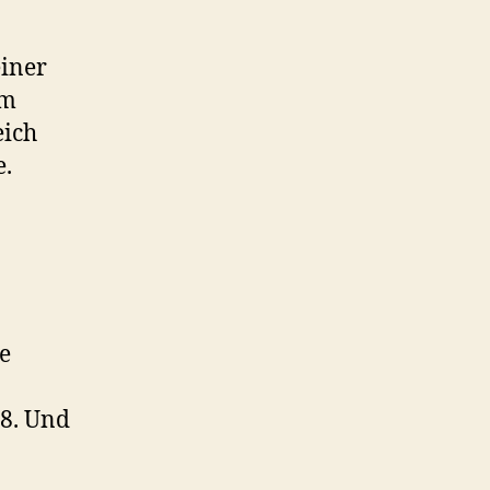
einer
um
eich
e.
e
,8. Und