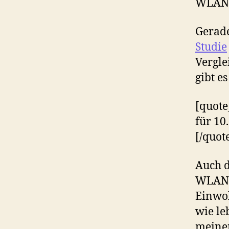
WLAN-
Gerade
Studie
Vergle
gibt e
[quote
für 10
[/quot
Auch d
WLANs,
Einwoh
wie le
meinem