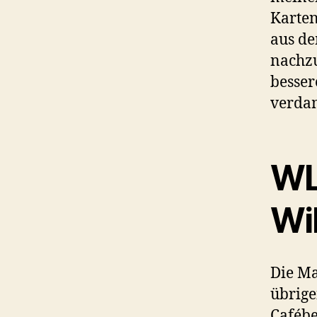
Karte
aus de
nachzu
besser
verdam
WL
Wi
Die Ma
übrige
Cafébe