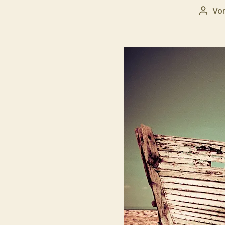
Vo
Beitr