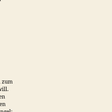
d zum
ill.
en
ren
ngel: