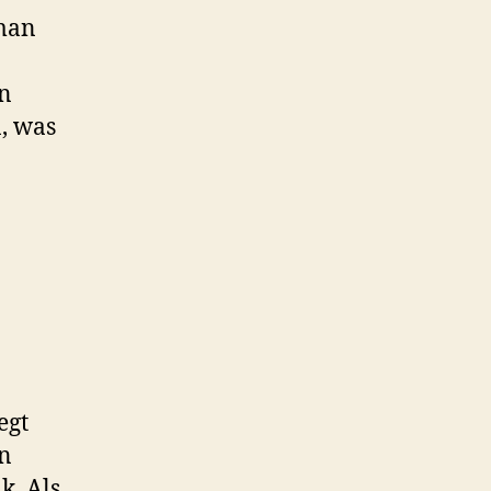
man
en
, was
egt
en
k. Als