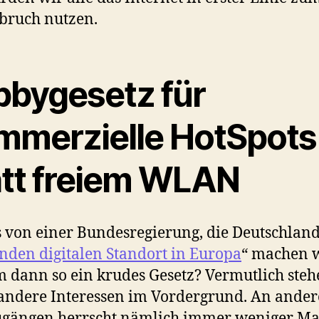
bruch nutzen.
bbygesetz für
mmerzielle HotSpots
att freiem WLAN
s von einer Bundesregierung, die Deutschlan
nden digitalen Standort in Europa
“ machen w
dann so ein krudes Gesetz? Vermutlich steh
andere Interessen im Vordergrund. An ande
ugängen herrscht nämlich immer weniger Ma