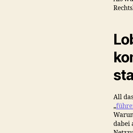
Rechts
Lo
ko
st
All da
„
führe
Warum 
dabei 
Netzz