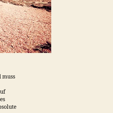
d muss
uf
es
bsolute