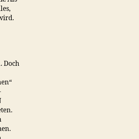
les,
wird.
. Doch
men“
-
N
ten.
n
hen.
m