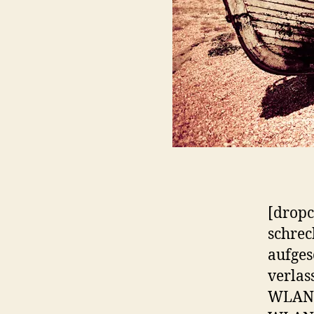
[dropc
schreck
aufges
verlas
WLAN a