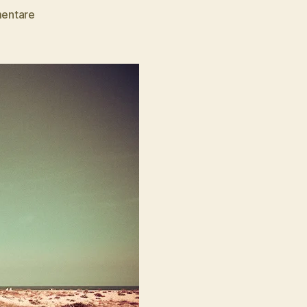
zu
entare
WLAN-
Wüste
Deutschland