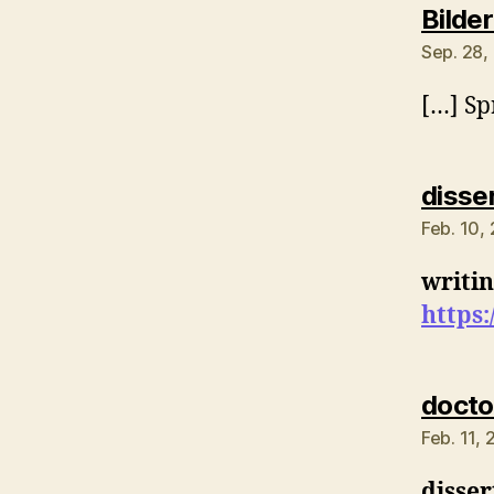
Bilde
Sep. 28,
[…] Sp
disser
Feb. 10,
writin
https:
doctor
Feb. 11,
disser