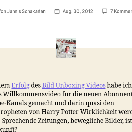
Von
Jannis Schakarian
Aug. 30, 2012
7 Kommen
tragsautor
Veröffentlichungsdatum
dem
Erfolg
des
Bild Unboxing Videos
habe ich
s Willkommensvideo für die neuen Abonnen
e-Kanals gemacht und darin quasi den
ropheten von Harry Potter Wirklichkeit wer
: Sprechende Zeitungen, bewegliche Bilder, ist
kunft?