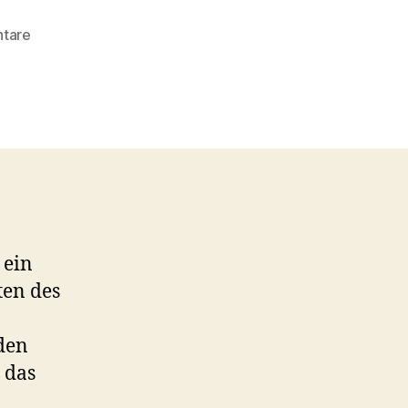
zu
tare
Sprechende
Zeitungen
&
Willkommen
neue
Abonnenten
 ein
ten des
den
 das