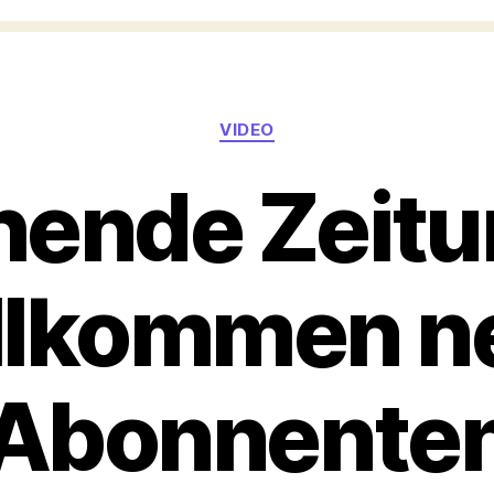
Kategorien
VIDEO
hende Zeitu
llkommen n
Abonnente