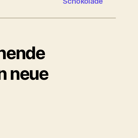
Schokolade
chende
n neue