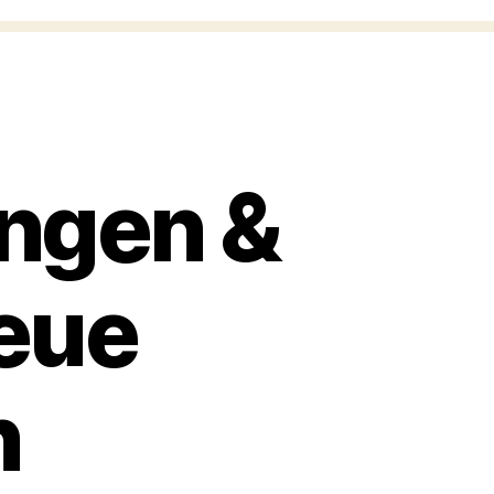
ngen &
eue
n