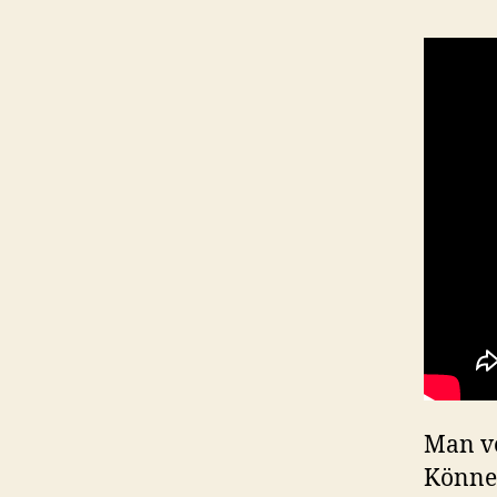
Man ve
Könne