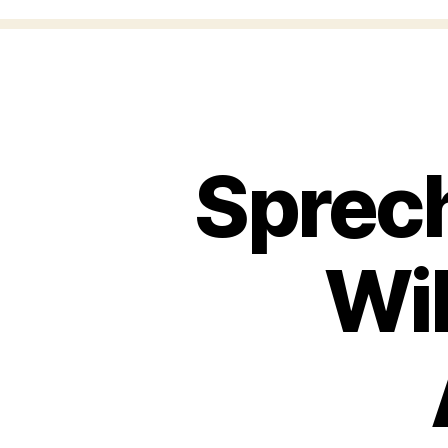
Sprec
Wi