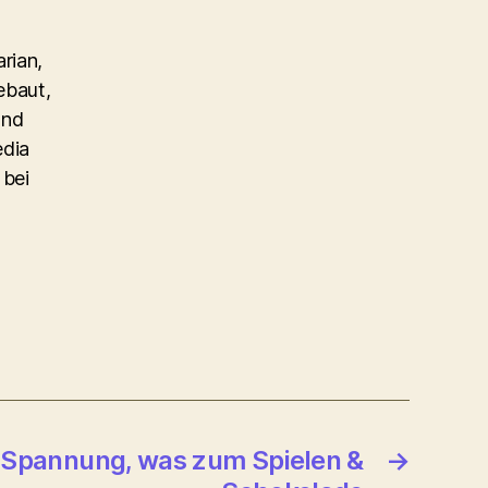
rian,
ebaut,
und
edia
 bei
 Spannung, was zum Spielen &
→