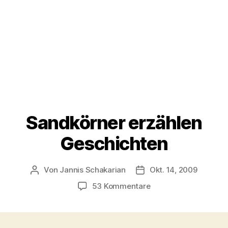
Sandkörner erzählen
Geschichten
Von
Jannis Schakarian
Okt. 14, 2009
Beitragsautor
Veröffentlichungsdatu
zu
53 Kommentare
Sandkörner
erzählen
Geschichten