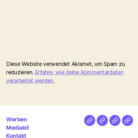
Diese Website verwendet Akismet, um Spam zu
reduzieren.
Erfahre, wie deine Kommentardaten
verarbeitet werden.
Werben
Netz
Medien
streamlet
Pod
Mediakit
&
Emp
Kontakt