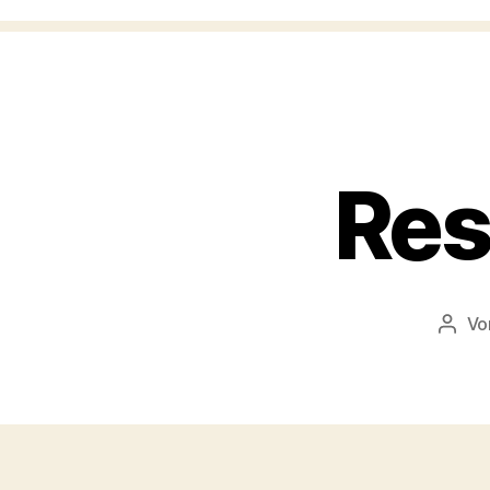
Res
V
Beitr