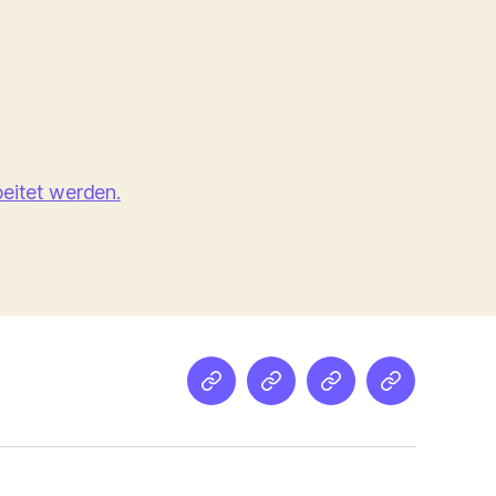
eitet werden.
Netz
Medien
streamletter
Podcast
&
Empfehlung