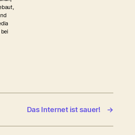
ebaut,
und
edia
 bei
Das Internet ist sauer!
→