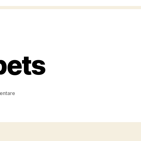
pets
zu
entare
Reservoir
Muppets