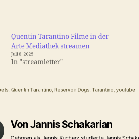
Quentin Tarantino Filme in der
Arte Mediathek streamen
Juli 8, 2025
In "streamletter"
ets
,
Quentin Tarantino
,
Reservoir Dogs
,
Tarantino
,
youtube
rter
Von Jannis Schakarian
Geboren als Jannis Kucharz studierte Jannis Schaka