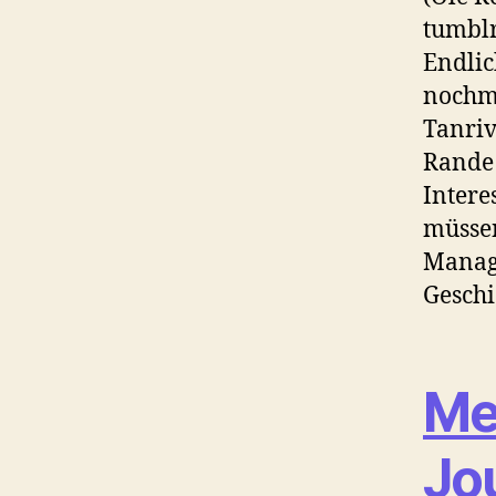
tumblr
Endlic
nochma
Tanriv
Rande 
Intere
müssen
Manage
Geschi
Me
Jo