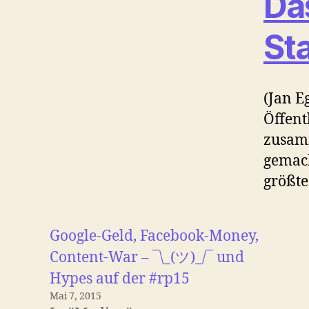
Das
St
(Jan E
Öffent
zusamm
gemach
größte
Google-Geld, Facebook-Money,
Content-War – ¯\_(ツ)_/¯ und
Hypes auf der #rp15
Mai 7, 2015