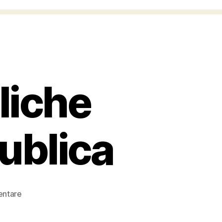
liche
ublica
zu
entare
Öffentlich-
rechtliche