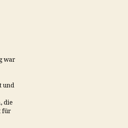
ng war
t und
, die
 für