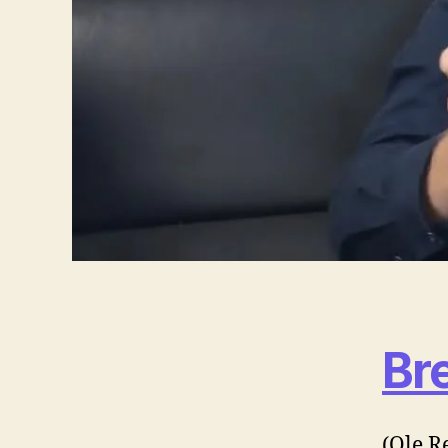
Br
(Ole R