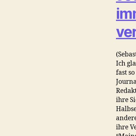
im
ve
(Sebas
Ich gl
fast s
Journa
Redakt
ihre S
Halbse
andere
ihre V