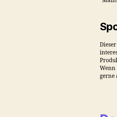
“Mains
Spo
Dieser
intere
Produk
Wenn i
gerne 