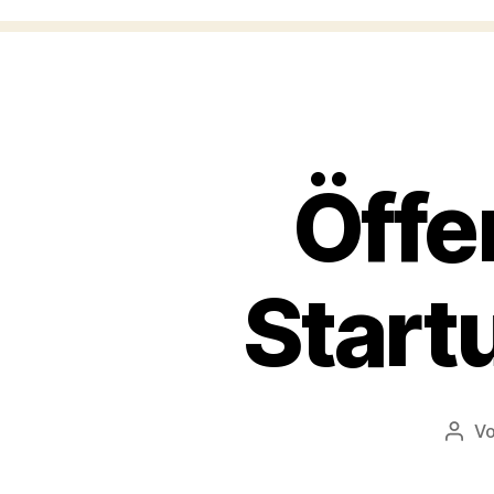
Öffe
Start
V
Beit