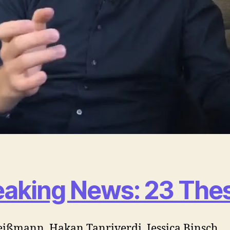
eaking News: 23 The
eißmann, Hakan Tanriverdi, Jessica Binsch,