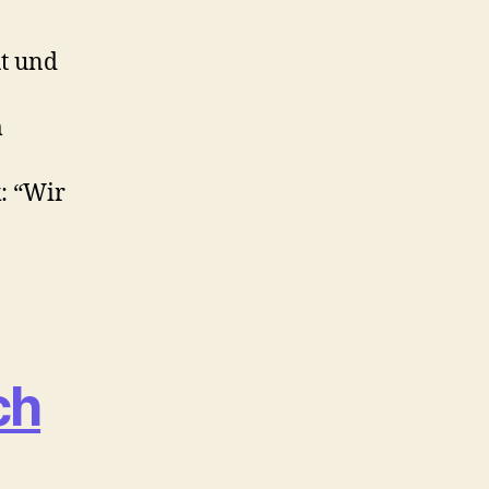
ut und
m
: “Wir
ch