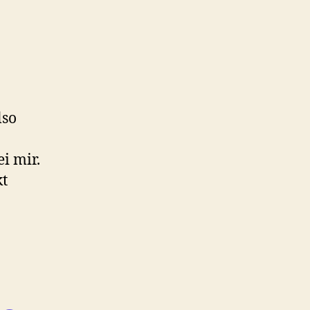
lso
i mir.
kt