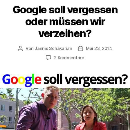
Google soll vergessen
oder müssen wir
verzeihen?
Von
Jannis Schakarian
Mai 23, 2014
Beitragsautor
Veröffentlichungsdatu
zu
2 Kommentare
Google
soll
vergessen
oder
müssen
wir
verzeihen?