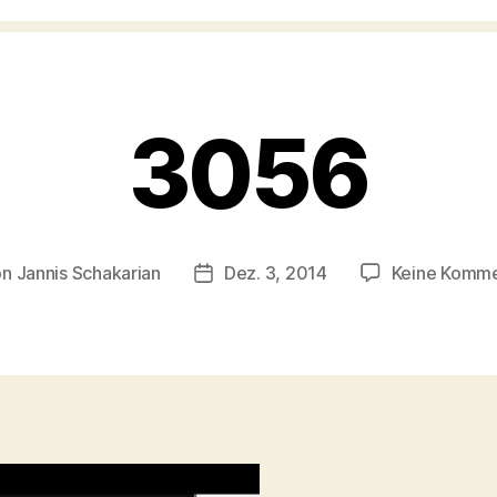
3056
on
Jannis Schakarian
Dez. 3, 2014
Keine Komm
ragsautor
Veröffentlichungsdatum