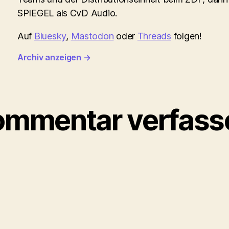
SPIEGEL als CvD Audio.
Auf
Bluesky
,
Mastodon
oder
Threads
folgen!
Archiv anzeigen
→
ommentar verfass