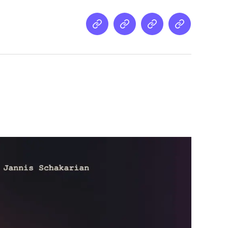
Netz
Medien
streamletter
Podcast
&
Empfehlung