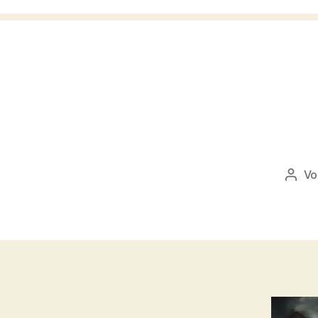
V
Beitr