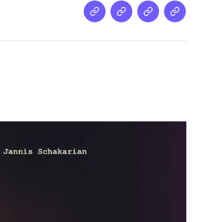
Netz
Medien
streamletter
Podcast
&
Empfehlung