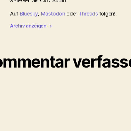
SPIEGEL als CvD Audio.
Auf
Bluesky
,
Mastodon
oder
Threads
folgen!
Archiv anzeigen
→
ommentar verfass