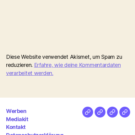
Diese Website verwendet Akismet, um Spam zu
reduzieren.
Erfahre, wie deine Kommentardaten
verarbeitet werden.
Werben
Netz
Medien
streamlet
Pod
Mediakit
&
Emp
Kontakt