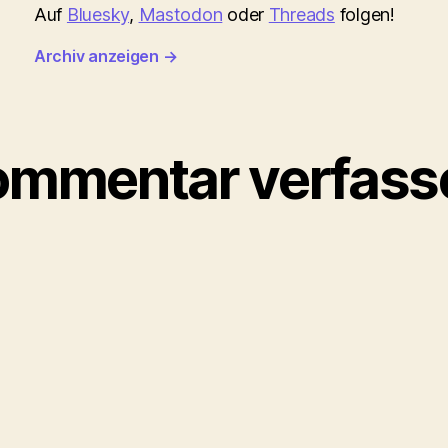
Auf
Bluesky
,
Mastodon
oder
Threads
folgen!
Archiv anzeigen
→
ommentar verfass