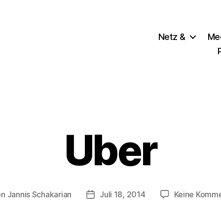
Netz &
Me
Uber
on
Jannis Schakarian
Juli 18, 2014
Keine Komme
ragsautor
Veröffentlichungsdatum