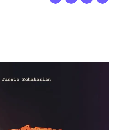
Netz
Medien
streamletter
Podcast
&
Empfehlung