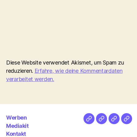
Diese Website verwendet Akismet, um Spam zu
reduzieren.
Erfahre, wie deine Kommentardaten
verarbeitet werden.
Werben
Netz
Medien
streamlet
Pod
Mediakit
&
Emp
Kontakt