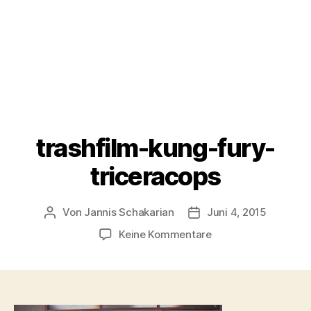
trashfilm-kung-fury-
triceracops
Von
Jannis Schakarian
Juni 4, 2015
Beitragsautor
Veröffentlichungsdatu
zu
Keine Kommentare
trashfilm-
kung-
fury-
triceracops