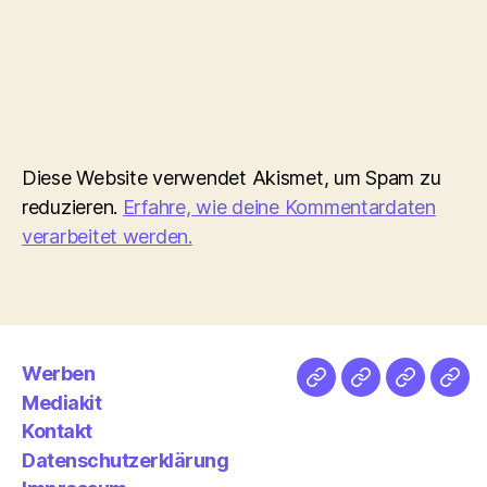
Diese Website verwendet Akismet, um Spam zu
reduzieren.
Erfahre, wie deine Kommentardaten
verarbeitet werden.
Werben
Netz
Medien
streamlet
Pod
Mediakit
&
Emp
Kontakt
Datenschutzerklärung