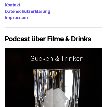
&
Emp
Kontakt
Datenschutzerklärung
Impressum
Podcast über Filme & Drinks