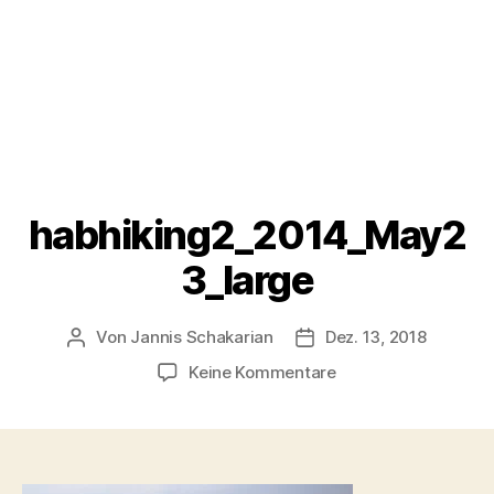
habhiking2_2014_May2
3_large
Von
Jannis Schakarian
Dez. 13, 2018
Beitragsautor
Veröffentlichungsdatu
zu
Keine Kommentare
habhiking2_2014_M