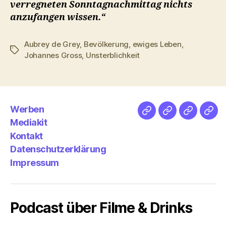
verregneten Sonntagnachmittag nichts
anzufangen wissen.“
Aubrey de Grey
,
Bevölkerung
,
ewiges Leben
,
Schlagwörter
Johannes Gross
,
Unsterblichkeit
Werben
Netz
Medien
streamlet
Pod
Mediakit
&
Emp
Kontakt
Datenschutzerklärung
Impressum
Podcast über Filme & Drinks