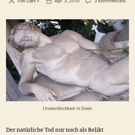
zu
Von
Dani F.
Apr. 3, 2010
3 Kommentare
Beitragsautor
Veröffentlichungsdatum
Der
Tra
von
der
Unst
Unsterblichkeit in Stein
Der natürliche Tod nur noch als Relikt