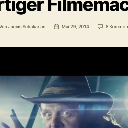
tiger Filmemac
Von
Jannis Schakarian
Mai 29, 2014
8 Kommen
itragsautor
Veröffentlichungsdatum