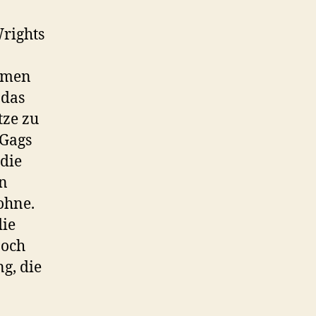
Wrights
ilmen
 das
tze zu
 Gags
 die
en
ohne.
die
noch
g, die