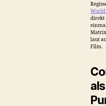
Regiss
Worl
direkt
einmal
Matrix
laut a
Film.
Co
al
Pu