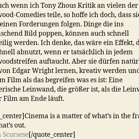
ch wenn ich Tony Zhous Kritik an vielen der
ood-Comedies teile, so hoffe ich doch, dass si
seinen Forderungen folgen. Dinge die ins
schend Bild poppen, können auch schnell
ilig werden. Ich denke, das wäre ein Effekt, 
chnell abnutzt, wenn er tatsächlich in jedem
oodstreifen auftaucht. Aber sie dürfen natür
von Edgar Wright lernen, kreativ werden un
 Film als das begreifen was es ist: Eine
erische Leinwand, die größer ist, als die Lei
r Film am Ende läuft.
_center]Cinema is a matter of what’s in the f
at’s out.
 Scorsese
[/quote_center]