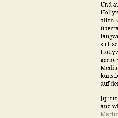
Und au
Hollyw
allen 
überra
langwe
sich s
Hollyw
gerne 
Medium
künstl
auf de
[quote
and wh
Martin