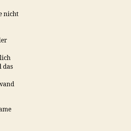
e nicht
der
lich
d das
nwand
rame