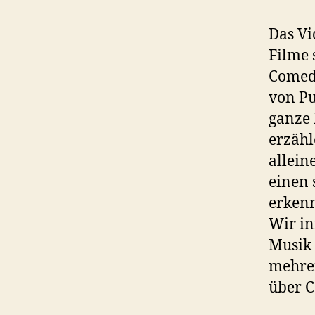
Das V
Filme 
Comedy
von Pu
ganze 
erzähl
allein
einen 
erkenn
Wir in
Musik 
mehrer
über C