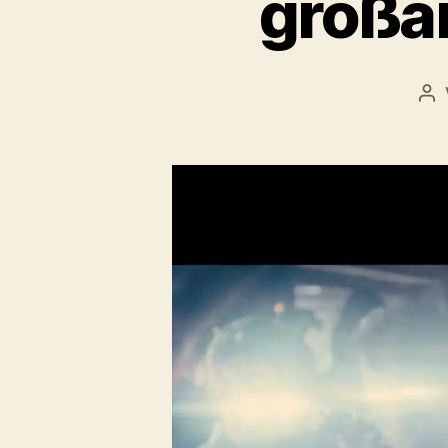
großar
Be