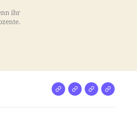
enn ihr
ozente.
Netz
Medien
streamletter
Podcast
&
Empfehlung