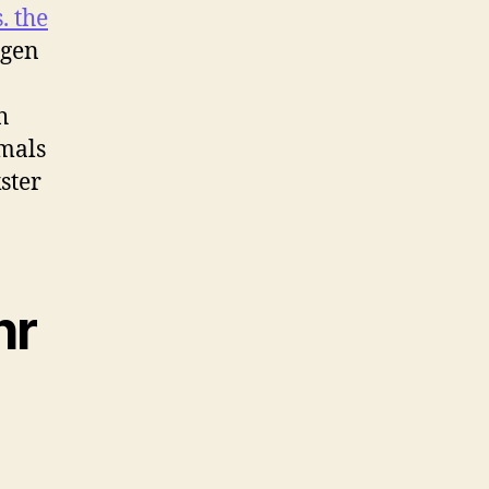
. the
rgen
h
mals
ster
hr