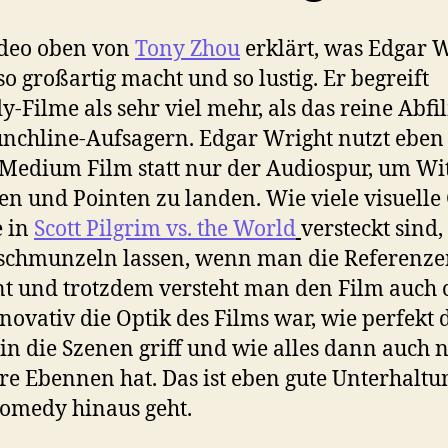
ideo oben von
Tony Zhou
erklärt, was Edgar 
so großartig macht und so lustig. Er begreift
-Filme als sehr viel mehr, als das reine Abf
nchline-Aufsagern. Edgar Wright nutzt eben
Medium Film statt nur der Audiospur, um Wi
en und Pointen zu landen. Wie viele visuelle
e in
Scott Pilgrim vs. the World
versteckt sind,
schmunzeln lassen, wenn man die Referenz
t und trotzdem versteht man den Film auch 
novativ die Optik des Films war, wie perfekt 
in die Szenen griff und wie alles dann auch 
e Ebennen hat. Das ist eben gute Unterhaltun
omedy hinaus geht.