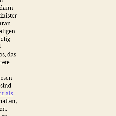
in
 dann
inister
daran
aligen
ötig
5
s, das
tete
wesen
 sind
r als
halten,
en.