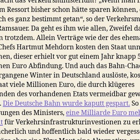
acht das Verkehrsministerium? „Wenn man 
 Ressort bisher schon hätte sparen können,
ich es ganz bestimmt getan“, so der Verkehrsm
Ramsauer. Da geht es ihm wie allen, Zweifel 
n trotzdem. Allein Verträge wie der des ehem
hefs Hartmut Mehdorn kosten den Staat unn
nen, dieser erhielt vor gut einem Jahr knapp 
nen Euro Abfindung. Und auch das Bahn-Chao
rgangene Winter in Deutschland auslöste, kos
aat viele Millionen Euro, die durch klügeres
nden des vorhandenen Etats vermeidbar ge
.
Die Deutsche Bahn wurde kaputt gespart.
So
ungen des Ministers,
eine Milliarde Euro meh
t
für Verkehrsinfrastrukturinvestionen zu er
ächerlich und hoffentlich bald wieder vergess