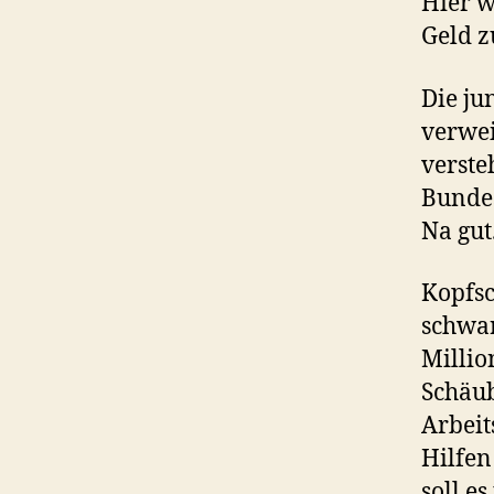
Hier w
Geld 
Die ju
verwei
verste
Bundes
Na gut
Kopfsc
schwar
Millio
Schäub
Arbeit
Hilfen
soll e