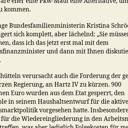
äre eher eine Pkw-Maut eine Alternative, um
zu kommen.
nge Bundesfamilienministerin Kristina Schrö
gert sich komplett, aber lächelnd: „Sie müsse
hen, dass ich das jetzt erst mal mit dem
finanzminister und dann mit Ihnen diskutie
.
hütteln verursacht auch die Forderung der ge
zen Regierung, an Hartz IV zu kürzen. 900
nen Euro wurden aus dem Etat gesperrt, den
le in seinem Haushaltsentwurf für die aktiv
smarktpolitik vorgesehen hatte. Insbesondere
 für die Wiedereingliederung in den Arbeits
s treffen, was aber lediglich Folgekosten für m