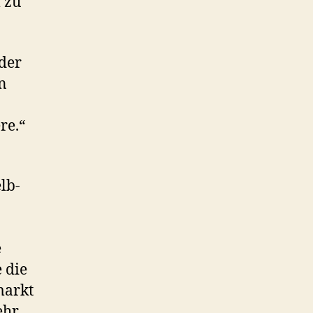
 zu
der
n
re.“
lb-
e
 die
markt
ehr