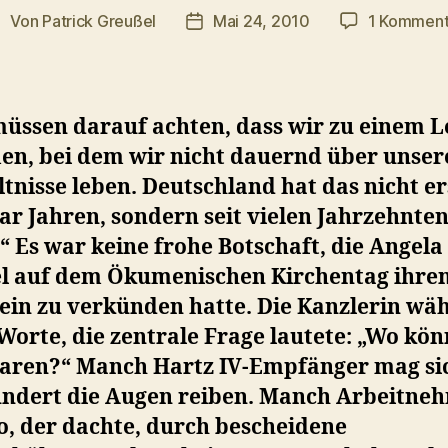
Von
Patrick Greußel
Mai 24, 2010
1 Komment
eitragsautor
Veröffentlichungsdatum
müssen darauf achten, dass wir zu einem 
n, bei dem wir nicht dauernd über unser
tnisse leben. Deutschland hat das nicht ers
ar Jahren, sondern seit vielen Jahrzehnte
“ Es war keine frohe Botschaft, die Angela
l auf dem Ökumenischen Kirchentag ihre
ein zu verkünden hatte. Die Kanzlerin wäh
Worte, die zentrale Frage lautete: „Wo kö
paren?“ Manch Hartz IV-Empfänger mag si
ndert die Augen reiben. Manch Arbeitne
o, der dachte, durch bescheidene