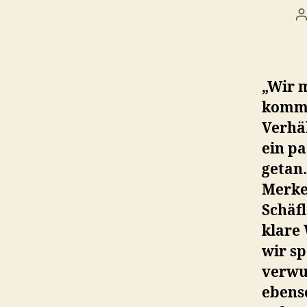
B
„Wir 
komme
Verhäl
ein pa
getan.
Merke
Schäfl
klare 
wir s
verwu
ebens