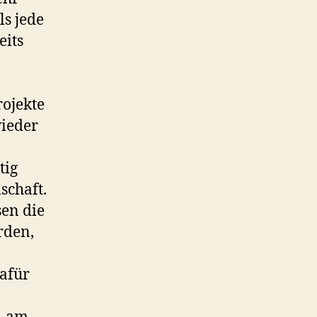
ls jede
eits
rojekte
wieder
tig
schaft.
sen die
rden,
Dafür