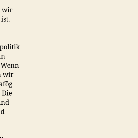
s wir
ist.
politik
nn
t. Wenn
n wir
afög
 Die
and
nd