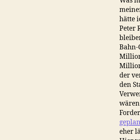
Was m
meinem
hätte 
Peter 
bleibe
Bahn-C
Millio
Millio
der ve
den St
Verwe
wären
Forder
geplan
eher l