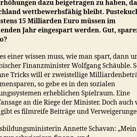
rhöhungen dazu beigetragen zu haben, da
chland wettbewerbsfähig bleibt. Pustekuc
stens 15 Milliarden Euro müssen im
nden Jahr eingespart werden. Gut, sparen
o?
s einer wissen muss, wie man spart, dann u
ischer Finanzminister Wolfgang Schäuble. S
ne Tricks will er zweistellige Milliardenbetr
ensparen, so gebe es in den sozialen
ungssystemen erheblichen Spielraum. Eine
nsage an die Riege der Minister. Doch auch 
gibt es filmreife Beiträge und Verweigerunge
bildungsministerin Annette Schavan: „Mein