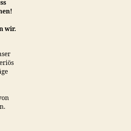
ss
hen!
 wir.
nser
eriös
äge
von
n.