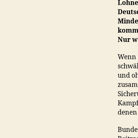
Lohne
Deuts
Minde
komme
Nur w
Wenn e
schwäb
und oh
zusamm
Sicher
Kampfa
denen 
Bundes