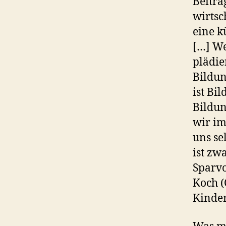
Beitra
wirtsc
eine k
[…] We
plädie
Bildun
ist Bi
Bildun
wir im
uns se
ist zw
Sparvo
Koch (
Kinde