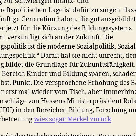
g zur schwierigen finanz- und
haftspolitischen Lage ist dafür zu sorgen, das
ünftige Generation haben, die gut ausgebildet 
r jetzt für die Kürzung des Bildungssystems
rt, versündigt sich an der Zukunft. Die
gspolitik ist die moderne Sozialpolitik, Sozial
ldungspolitik.“ Damit hat sie nicht unrecht, de
g bildet die Grundlage für Zukunftsfähigkei
 Bereich Kinder und Bildung sparen, schade
lbst. Punkt. Die versprochene Erhöhung des B
ar erst mal wieder vom Tisch, aber immerhin:
rschläge von Hessens Ministerpräsident Rol
CDU) in den Bereichen Bildung, Forschung u
rbetreuung
wies sogar Merkel zurück
.