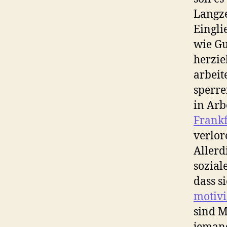
Langze
Eingli
wie Gu
herzie
arbeit
sperre
in Arb
Frank
verlor
Allerd
sozial
dass s
motivi
sind M