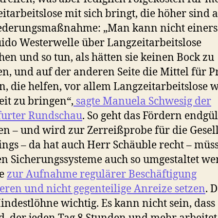
itarbeitslose mit sich bringt, die höher sind a
ederungsmaßnahme: „Man kann nicht einers
ido Westerwelle über Langzeitarbeitslose
hen und so tun, als hätten sie keinen Bock zu
en, und auf der anderen Seite die Mittel für P
n, die helfen, vor allem Langzeitarbeitslose 
eit zu bringen“,
sagte Manuela Schwesig der
furter Rundschau
. So geht das Fördern endgül
en – und wird zur Zerreißprobe für die Gesell
ings – da hat auch Herr Schäuble recht – müs
en Sicherungssysteme auch so umgestaltet we
ie
zur Aufnahme regulärer Beschäftigung
eren und nicht gegenteilige Anreize setzen
. 
indestlöhne wichtig. Es kann nicht sein, dass