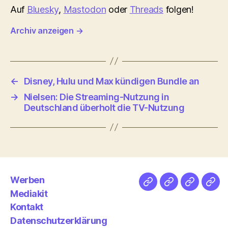
Auf
Bluesky
,
Mastodon
oder
Threads
folgen!
Archiv anzeigen
→
←
Disney, Hulu und Max kündigen Bundle an
→
Nielsen: Die Streaming-Nutzung in
Deutschland überholt die TV-Nutzung
Werben
Netz
Medien
streamlet
Pod
Mediakit
&
Emp
Kontakt
Datenschutzerklärung