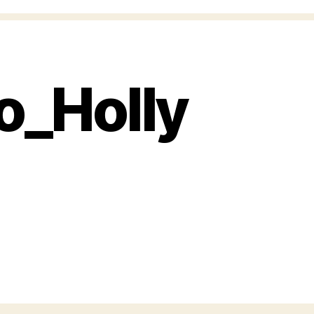
o_Holly
m