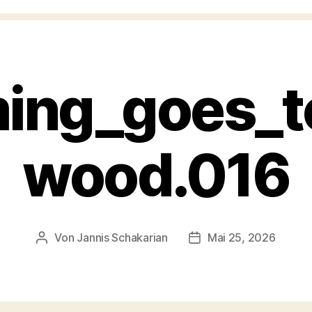
ing_goes_t
wood.016
Von
Jannis Schakarian
Mai 25, 2026
Beitragsautor
Veröffentlichungsdatu