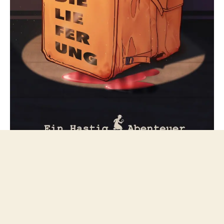
Folge mir bei Mastodon
© 2026
netzfeuilleton.de
Nach oben
↑