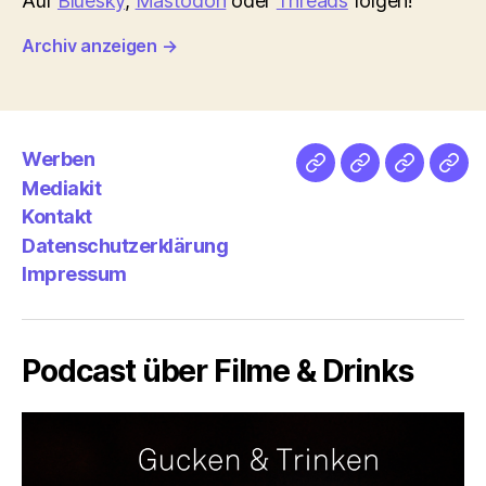
Auf
Bluesky
,
Mastodon
oder
Threads
folgen!
Archiv anzeigen
→
Werben
Netz
Medien
streamlet
Pod
Mediakit
&
Emp
Kontakt
Datenschutzerklärung
Impressum
Podcast über Filme & Drinks