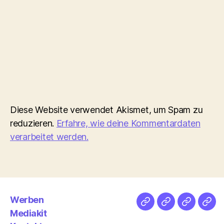
Diese Website verwendet Akismet, um Spam zu
reduzieren.
Erfahre, wie deine Kommentardaten
verarbeitet werden.
Werben
Netz
Medien
streamlet
Pod
Mediakit
&
Emp