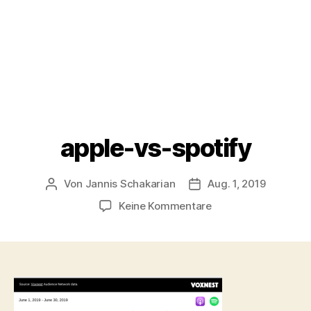
apple-vs-spotify
Von
Jannis Schakarian
Aug. 1, 2019
Beitragsautor
Veröffentlichungsdatu
zu
Keine Kommentare
apple-
vs-
spotify