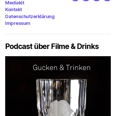
Mediakit
&
Emp
Kontakt
Datenschutzerklärung
Impressum
Podcast über Filme & Drinks