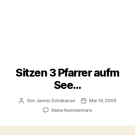
Sitzen 3 Pfarrer aufm
See…
Von
Jannis Schakarian
Mai 18, 2009
Beitragsautor
Veröffentlichungsdatu
zu
Keine Kommentare
Sitzen
3
Pfarrer