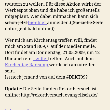
twittern zu wollen. Für diese Aktion wirbt der
Werbespot oben und die habe ich großenteils
mitgeplant. Wer dabei mitmachen kann sich
schon jetzt
hier
hier
anmelden.((
Spezielle Seite
dafür geht bald online
))
Wer mich am Kirchentag treffen will, findet
mich am Stand B09, 6 auf der Medienmeile.
Dort findet am Donnerstag, 21.05.2009, um 12
Uhr auch ein
Twitter
treffen. Auch auf dem
Kirchentag Barcamp
werde ich anzutreffen
sein.
Ist noch jemand von auf dem #DEKT09?
Update:
Die Seite für den Rekordversuch ist
online: http://rekordversuch.evangelisch.de/