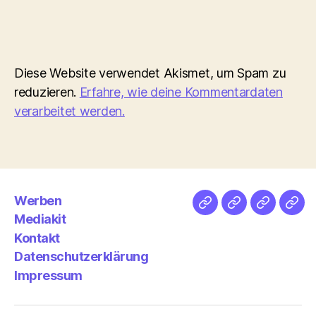
Diese Website verwendet Akismet, um Spam zu
reduzieren.
Erfahre, wie deine Kommentardaten
verarbeitet werden.
Werben
Netz
Medien
streamlet
Pod
Mediakit
&
Emp
Kontakt
Datenschutzerklärung
Impressum