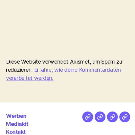
Diese Website verwendet Akismet, um Spam zu
reduzieren.
Erfahre, wie deine Kommentardaten
verarbeitet werden.
Werben
Netz
Medien
streamlet
Pod
Mediakit
&
Emp
Kontakt