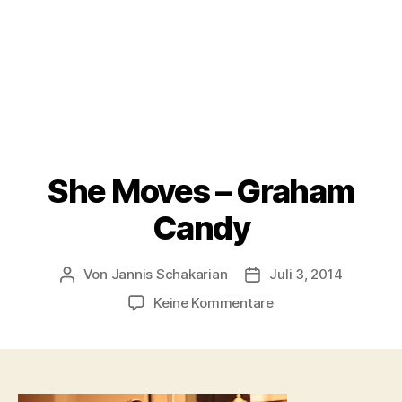
She Moves – Graham
Candy
Von
Jannis Schakarian
Juli 3, 2014
Beitragsautor
Veröffentlichungsdatu
zu
Keine Kommentare
She
Moves
–
Graham
Candy